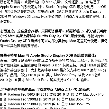
所有配备雷雳 3 或更新端口的 Mac 机型"。文件还指出，当"与基于
Apple Silicon 的系统配对时"，Studio Display XDR 可充分利用 macOS
中的高级色彩管理功能。苹果的白皮书随后还描述了 Studio Display
XDR 在 Windows 和 Linux 环境中如何使用 VESA 显示ID和扩展显示标
识数据。
总而言之，这些信息表明，只要配备雷雳 3 或更新端口，部分基于英特
尔的 Mac 实际上能够与 Studio Display XDR 配合使用
。
尽管 Apple
Studio Display XDR 看起来可以与部分英特尔 Mac 配置配合使用，但仍
有一些其他因素需要考虑。
哪些英特尔 Mac 与 Apple Studio Display XDR 配合效果最佳？
首先，120Hz 刷新率很可能无法在所有英特尔 Mac 上启用，因为该功能
官方仅限较新且性能更强的 Apple Silicon 芯片支持。通过 HDMI 或雷雳
连接外接显示器时，大多数英特尔 Mac 最高仅支持以 60Hz 运行 4K 分
辨率。然而，部分 2019 款 16 英寸 MacBook Pro，以及 2018 款和
2019 款 15 英寸 MacBook Pro，确实支持 4K 120Hz 输出。
以下基于英特尔的 Mac 可以支持以 120Hz 运行 4K 显示器：
配备 Radeon Pro 560X 的 2018 款和 2019 款 15 英寸 MacBook Pro
配备 Radeon Pro 5300M 的 2019 款 16 英寸 MacBook Pro
配备 Radeon Pro 5500M 的 2019 款 16 英寸 MacBook Pro
配备 Radeon Pro 580X 的 2019 款 Mac Pro