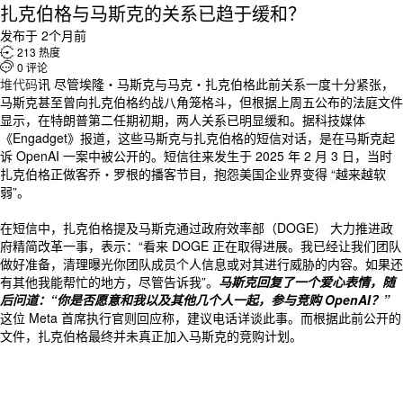
扎克伯格与马斯克的关系已趋于缓和？
发布于 2个月前

213 热度

0 评论
堆代码
讯 尽管埃隆・马斯克与马克・扎克伯格此前关系一度十分紧张，
马斯克甚至曾向扎克伯格约战八角笼格斗，但根据上周五公布的法庭文件
显示，在特朗普第二任期初期，两人关系已明显缓和。据科技媒体
《Engadget》报道，这些马斯克与扎克伯格的短信对话，是在马斯克起
诉 OpenAI 一案中被公开的。短信往来发生于 2025 年 2 月 3 日，当时
扎克伯格正做客乔・罗根的播客节目，抱怨美国企业界变得 “越来越软
弱”。
在短信中，扎克伯格提及马斯克通过政府效率部（DOGE） 大力推进政
府精简改革一事，表示：“看来 DOGE 正在取得进展。我已经让我们团队
做好准备，清理曝光你团队成员个人信息或对其进行威胁的内容。如果还
有其他我能帮忙的地方，尽管告诉我”。
马斯克回复了一个爱心表情，随
后问道：“你是否愿意和我以及其他几个人一起，参与竞购 OpenAI？”
这位 Meta 首席执行官则回应称，建议电话详谈此事。而根据此前公开的
文件，扎克伯格最终并未真正加入马斯克的竞购计划。