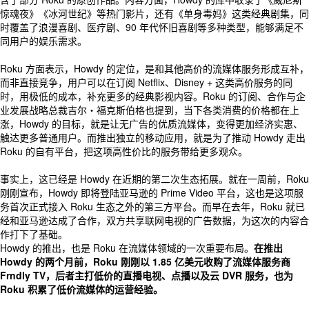
惊魂夜》《冰河世纪》等热门影片，还有《单身毒妈》这类经典剧集，同
时覆盖了浪漫喜剧、医疗剧、90 年代怀旧喜剧等多种类型，能够满足不
同用户的娱乐需求。
Roku 方面表示，Howdy 的定位，是和其他高价的流媒体服务形成互补，
而非直接竞争，用户可以在订阅 Netflix、Disney + 这类高价服务的同
时，用极低的成本，补充更多的经典影视内容。Roku 的订阅、合作与企
业发展战略总裁吉尔・福克斯伯格也提到，当下各类消费的价格都在上
涨，Howdy 的目标，就是让无广告的优质流媒体，变得更加经济实惠、
触达更多普通用户。而推出独立的移动应用，就是为了推动 Howdy 走出
Roku 的自有平台，把这项高性价比的服务带给更多观众。
事实上，这已经是 Howdy 在近期的第二次生态拓展。就在一周前，Roku
刚刚宣布，Howdy 即将登陆亚马逊的 Prime Video 平台，这也是这项服
务首次正式接入 Roku 生态之外的第三方平台。而早在去年，Roku 就已
经和亚马逊达成了合作，双方共享联网电视的广告数据，为这次的内容合
作打下了基础。
Howdy 的推出，也是 Roku 在流媒体领域的一次重要布局。
在推出
Howdy 的两个月前，Roku 刚刚以 1.85 亿美元收购了流媒体服务商
Frndly TV，后者主打低价的直播电视、点播以及云 DVR 服务，也为
Roku 积累了低价流媒体的运营经验。