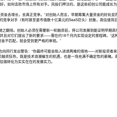
好，如何击败市场上所有对手。风投们押注的，是这些初创公司能成长为
的资金去增长，去真正竞争。”对创始人而言，早期筹集大量资金的好处显
足的竞争对手（有时甚至是市值数十亿美元的SaaS巨头）抗衡，高估值背
也随之翻倍。创始人必须在需要新一轮融资前，将公司发展到能证明早期高
并且对它们提出了新的要求——需在约18个月内实现设定的里程碑。“这
资金不匹配，就会受到更严格的审视。”
向同行发出警告：“你最终可能会陷入进退两难的境地——对新投资者来说
I初创公司的种子轮融资狂热，既是技术浪潮催生的机遇，也是一场充满不确定性
高估值转化为实实在在的发展实力。