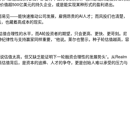
价值超500亿美元的持久企业，或是能实现某种形式的盈利退出。
而易见——能快速推动公司发展，雇佣昂贵的AI人才；而风投们也清楚，
后，也藏着高成本的现实。
估值合理性的水平，而A轮投资者的期望，只会更高、更快、更苛刻。尼
种纪律性与支持赢家同样重要，”他说。莱尔也警示，种子轮估值越高，容
估值太高，但又缺乏能证明下一轮融资合理性的发展势头”。从Realm
的豪赌。高估值背后，是资本的追捧、人才的争夺，更是创始人难以承受的压力与