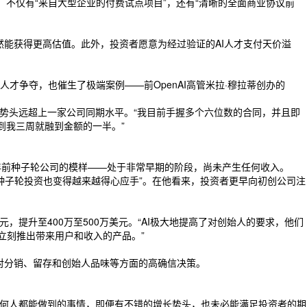
，不仅有“来自大型企业的付费试点项目”，还有“清晰的全面商业协议前
然能获得更高估值。此外，投资者愿意为经过验证的AI人才支付天价溢
人才争夺，也催生了极端案例——前OpenAI高管米拉·穆拉蒂创办的
势头远超上一家公司同期水平。“我目前手握多个六位数的合同，并且即
到我三周就融到金额的一半。”
多年前种子轮公司的模样——处于非常早期的阶段，尚未产生任何收入。
行预种子轮投资也变得越来越得心应手”。在他看来，投资者更早向初创公司注
，提升至400万至500万美元。“AI极大地提高了对创始人的要求，他们
立刻推出带来用户和收入的产品。”
为对分销、留存和创始人品味等方面的高确信决策。
任何人都能做到的事情，即便有不错的增长势头，也未必能满足投资者的期