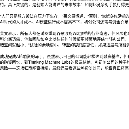
待。真正关键的，是创始人能讲述的未来故事：如何比竞争对手执行得更
“人们只是想方设法在压力下生存，”莱文感慨道，“否则，你就没有足够
AI时代的人才成本、AI模型运行成本居高不下，初创公司还需与资金充
莱文表示，所有人都在试图重现谷歌收购Wiz那样的行业奇迹，但风险
科尔斯透露，他和团队如今比以往任何时候都更频繁地评估年轻AI公司，
错空间就越小：“试验的余地更小，转型的容忍度更低，如果进展与所融
成功完成A轮融资的马丁，虽然表示自己的公司能轻松达到融资基准，但也
的融资回忆，到Thinking Machine Labs的极端估值，A
风险——这场狂热能否持续，最终还要看这些AI初创公司，能否真正将