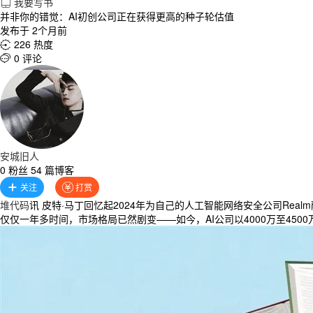
我要写书

并非你的错觉：AI初创公司正在获得更高的种子轮估值
发布于 2个月前
226 热度

0 评论

安城旧人
0 粉丝 54 篇博客
关注
打赏


堆代码
讯 皮特·马丁回忆起2024年为自己的人工智能网络安全公司Re
仅仅一年多时间，市场格局已然剧变——如今，AI公司以4000万至450