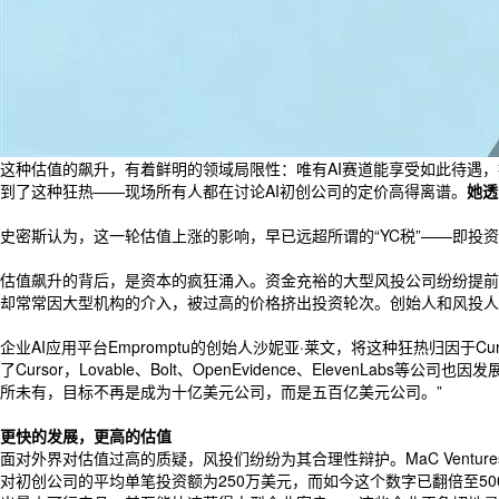
这种估值的飙升，有着鲜明的领域局限性：唯有AI赛道能享受如此待遇，投资者
到了这种狂热——现场所有人都在讨论AI初创公司的定价高得离谱。
她透
史密斯认为，这一轮估值上涨的影响，早已远超所谓的“YC税”——即投
估值飙升的背后，是资本的疯狂涌入。资金充裕的大型风投公司纷纷提前
却常常因大型机构的介入，被过高的价格挤出投资轮次。创始人和风投人士
企业AI应用平台Empromptu的创始人沙妮亚·莱文，将这种狂热归因于
了Cursor，Lovable、Bolt、OpenEvidence、Eleve
所未有，目标不再是成为十亿美元公司，而是五百亿美元公司。”
更快的发展，更高的估值
面对外界对估值过高的质疑，风投们纷纷为其合理性辩护。MaC Ventu
对初创公司的平均单笔投资额为250万美元，而如今这个数字已翻倍至5