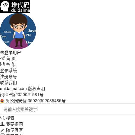
未登录用户
首 页

书 架

登录系统
注册账号
联系我们
duidaima.com
版权声明
闽ICP备2020021581号
闽公网安备 35020302035485号
搜索

我要提问

随便写写
