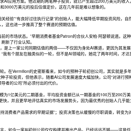
AI应用方案。他近期的两笔种子投资，就已产生超过200万美元的收入
美元和3000万美元的投后估值定价，这在几年前是难以想象的。
关经验”“有良好过往执行记录”的创始人，能大幅降低早期投资风险，自
始人，这也进一步推高了整个赛道的预期估值。
的市场状态。”早期消费者基金Patron的合伙人安柏·阿瑟顿说道。这种
融资，刷新了行业认知。
，是上一家公司同期估值的两倍——不仅因为身处AI赛道，更因为其发展
“我有个朋友在融类似的一轮，但不是AI领域的，她花了两年时间，才达
。在Vermilion的史密斯看来，如今的预种子轮初创公司，其实就是
基金主攻种子轮投资，但他表示，随着AI公司发展速度大幅加快，公司“对进
领导者的公司”所必须付出的代价。
为1亿美元的二期基金，平均投资金额已从一期基金的100万至200万美元
动更快，并且更早地评估真实的市场发展势头，因为最优秀的创始人几乎能
“支持消费者产品需求的早期证据”；投资决策也从缓慢的尽职调查，转变
言，如今一家AI初创公司仅仅构建并推出产品，已经远远不够——这是