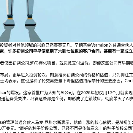
对其他领域的兴趣已然寥寥无几。早期基金Vermilion的普通合伙人阿什
露，许多初创公司早早便拿到了六到七位数的客户合同，甚至有一家成立仅
资者仅因初创公司是YC孵化项目，就愿意支付溢价。即便这些公司有早期
布局，更早进入投资轮次，刻意推高初创公司的价格和估值，只为押注其
均表示，这也是种子轮交易数量下降但估值持续攀升的重要原因，Cart
Cursor的爆发。这家首批广为人知的AI公司，在2025年初仅用12个月
nLabs等公司也因发展迅猛备受关注，尽管这些都是个例，却形成了连锁效应，彻底
res的管理普通合伙人马龙·尼科尔斯表示，估值上涨的核心依据，是AI初
00万美元。“最好的种子阶段公司，已经不再是传统意义上的种子阶段公司