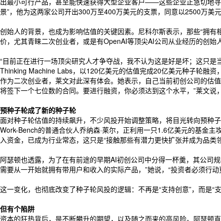
出最小可行产品，甚至能快速获得大型企业客户——这些企业正急切地寻求
景”，他为这两家公司开出300万至400万美元的支票，同意以2500万
创始人的背景，也成为影响估值的关键因素。尼科尔斯表示，那些“拥有相
价，尤其青睐二次创业者，或是有OpenAI等顶尖AI公司从业经历的创
“目前正在进行一场顶尖研究人才争夺战，我不认为这是好是坏；这只是当前
Thinking Machine Labs，以120亿美元的估值完成20亿美元种子轮
作为二次创业者，莱文对此深有体会。她表示，自己当前初创公司的估值
将签下一个七位数的合同。要进行融资，你必须达到这个水平，”莱文说，
预种子轮成了新的种子轮
面对种子轮估值的持续飙升，不少风投开始调整策略，将目光转向预种子轮
Work-Bench的普通合伙人乔纳森·莱尔，正利用一只1.6亿美元的
入资金，已成为行业常态，这只是“接触那些有潜力更快扩张并成为品类
阿瑟顿也透露，为了在有前途的早期AI初创公司中分得一杯羹，其公司规模
需要从一开始就拥有带用户和收入的实际产品，”她说，“投资者必须行
这一变化，也彻底改变了种子轮风投的逻辑：不再是“支持创意”，而是
但有个陷阱
资本的狂热背后，是不断攀升的期望，以及随之而来的高风险。阿瑟顿直