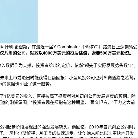
利·史密斯，在最近一届Y Combinator（简称YC）路演日上深刻感受
八周的公司，就敢以4000万美元的投后估值，索要500万美元投资。
收入数据作为支撑，投资者给出的定价，依然“领先于实际发展势头数年”。
未来上市或退出时能获得巨额回报；小型风投公司也对AI赛道趋之若鹜，
a的数据也印证了这一趋势。
就实现了1亿美元的收入，直接拉高了投资者对AI初创公司发展速度的预期。除
带火了AI赛道的融资氛围。“投资者现在都抱有这种期望，”莱文坦言，“压力之大前
创公司起步阶段展现出的强劲发展势头。他回忆，2019年自己创立公司时，
了。”尼科尔斯解释，AI工具的快速进步，让创始人能比以往更快地开发