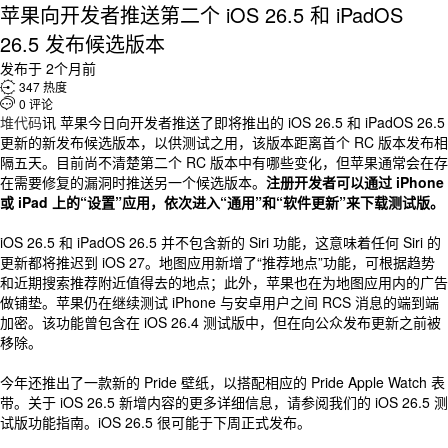
苹果向开发者推送第二个 iOS 26.5 和 iPadOS
26.5 发布候选版本
发布于 2个月前

347 热度

0 评论
堆代码
讯 苹果今日向开发者推送了即将推出的 iOS 26.5 和 iPadOS 26.5
更新的新发布候选版本，以供测试之用，该版本距离首个 RC 版本发布相
隔五天。目前尚不清楚第二个 RC 版本中有哪些变化，但苹果通常会在存
在需要修复的漏洞时推送另一个候选版本。
注册开发者可以通过 iPhone
或 iPad 上的“设置”应用，依次进入“通用”和“软件更新”来下载测试版。
iOS 26.5 和 iPadOS 26.5 并不包含新的 Siri 功能，这意味着任何 Siri 的
更新都将推迟到 iOS 27。地图应用新增了“推荐地点”功能，可根据趋势
和近期搜索推荐附近值得去的地点；此外，苹果也在为地图应用内的广告
做铺垫。苹果仍在继续测试 iPhone 与安卓用户之间 RCS 消息的端到端
加密。该功能曾包含在 iOS 26.4 测试版中，但在向公众发布更新之前被
移除。
今年还推出了一款新的 Pride 壁纸，以搭配相应的 Pride Apple Watch 表
带。关于 iOS 26.5 新增内容的更多详细信息，请参阅我们的 iOS 26.5 测
试版功能指南。iOS 26.5 很可能于下周正式发布。