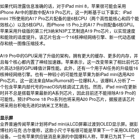
如果代码泄露信息准确的话，对于iPad mini 8，苹果很可能会采用
iPhone Air中的那款中配A19 Pro芯片。这一判断基于以下事实：iPad
mini 7所使用的A17 Pro芯片配备的是6核CPU（两个高性能核心和四个能
效核心）以及5核GPU，而iPhone 15 Pro上的A17 Pro则配备6核GPU。
苹果采用升级版的第三代3纳米N3P工艺制造A19 Pro芯片，以实现速度
和能效的适度提升。该芯片包含一个16核神经网络引擎、新一代动态缓
存和统一图像压缩技术。
A19 Pro中的GPU采用了升级的架构，拥有更大的缓存、更多的内存，并
且每个核心都内置了神经加速器。苹果表示，这一改变带来了相比前代芯
片高达3倍的GPU峰值计算性能。此外，还有一个用于AI任务的升级版16
核神经网络引擎。也有一种较小的可能性是苹果为新iPad mini选用A20
Pro芯片。这一说法来自MacRumors的一位爆料人，该爆料人分析了一
个包含苹果内部代号的macOS内核调试工具包。然而，iPad mini在更新
时并不总是搭载苹果最新的A系列芯片，因此目前还不能排除A19 Pro的
可能性。预计iPhone 18 Pro系列也将采用A20 Pro芯片，据报道该芯片
将采用台积电先进的2纳米工艺制造。
显示屏
业界普遍传闻苹果计划将iPad mini从LCD屏幕过渡到OLED显示屏。据彭
博社的马克·古尔曼称，这款小尺寸平板很可能是苹果下一个采用OLED的
设备。一位有苹果供应链消息来源的中国爆料人称，苹果已为其下一代