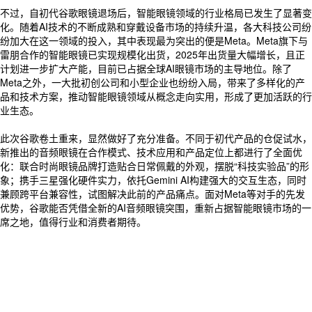
不过，自初代谷歌眼镜退场后，智能眼镜领域的行业格局已发生了显著变
化。随着AI技术的不断成熟和穿戴设备市场的持续升温，各大科技公司纷
纷加大在这一领域的投入，其中表现最为突出的便是Meta。Meta旗下与
雷朋合作的智能眼镜已实现规模化出货，2025年出货量大幅增长，且正
计划进一步扩大产能，目前已占据全球AI眼镜市场的主导地位。除了
Meta之外，一大批初创公司和小型企业也纷纷入局，带来了多样化的产
品和技术方案，推动智能眼镜领域从概念走向实用，形成了更加活跃的行
业生态。
此次谷歌卷土重来，显然做好了充分准备。不同于初代产品的仓促试水，
新推出的音频眼镜在合作模式、技术应用和产品定位上都进行了全面优
化：联合时尚眼镜品牌打造贴合日常佩戴的外观，摆脱“科技实验品”的形
象；携手三星强化硬件实力，依托Gemini AI构建强大的交互生态，同时
兼顾跨平台兼容性，试图解决此前的产品痛点。面对Meta等对手的先发
优势，谷歌能否凭借全新的AI音频眼镜突围，重新占据智能眼镜市场的一
席之地，值得行业和消费者期待。