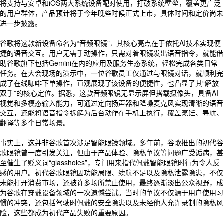
将支持与安卓和iOS两大系统设备配对使用，打破系统壁垒，覆盖更广泛
的用户群体，产品预计将于今年晚些时候正式上市，具体时间和定价尚未
进一步披露。
谷歌将这款新设备命名为“音频眼镜”，其核心亮点在于依托AI技术实现便
捷的语音交互。用户无需手动操作，只需对着眼镜发出语音指令，就能借
助谷歌旗下包括Gemini在内的应用及服务生态系统，轻松完成各类日常
任务。在大会现场的演示中，一位谷歌员工仅通过与眼镜对话，就顺利完
成了在线咖啡下单操作，直观展现了该设备的便捷性，也凸显了其“解放
双手”的核心定位。据悉，这款音频眼镜无显示屏但搭载摄像头，具备AI
视觉和多模态输入能力，可通过定向扬声器和降噪麦克风实现清晰的语音
交互，还能将语音指令拆解为后台动作在手机上执行，覆盖烹饪、导航、
翻译等多个日常场景。
事实上，这并非谷歌首次涉足智能眼镜领域。多年前，谷歌推出的初代谷
歌眼镜曾一度引发关注，但由于产品体验、隐私争议等问题广受诟病，甚
至催生了贬义词“glassholes”，专门用来指代佩戴智能眼镜时行为令人反
感的用户。初代谷歌眼镜因功能局限、续航不足以及隐私泄露隐患，不仅
未能打开消费市场，还被许多场所禁止使用，最终逐渐淡出公众视野，成
为谷歌在穿戴设备领域的一次遗憾尝试。当时的争议不仅源于用户使用习
惯的冲突，还包括驾驶时佩戴的安全隐患以及未经他人允许录制的隐私风
险，这些都成为初代产品失败的重要原因。