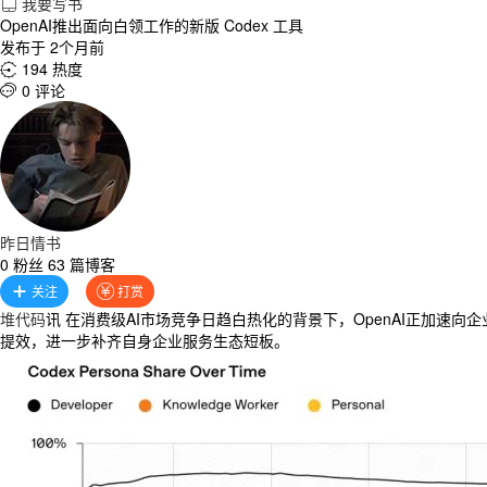
我要写书

OpenAI推出面向白领工作的新版 Codex 工具
发布于 2个月前
194 热度

0 评论

昨日情书
0 粉丝 63 篇博客
关注
打赏


堆代码
讯 在消费级AI市场竞争日趋白热化的背景下，OpenAI正加速向企
提效，进一步补齐自身企业服务生态短板。