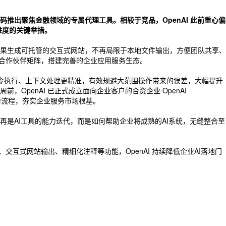
月加码推出聚焦金融领域的专属代理工具。相较于竞品，OpenAI 此前重心偏
进度的关键举措。
将工作成果生成可托管的交互式网站，不再局限于本地文件输出，方便团队共享、
划持续扩容合作伙伴矩阵，搭建完善的企业应用服务生态。
AI指令执行、上下文处理更精准，有效规避大范围操作带来的误差，大幅提升
OpenAI 已正式成立面向企业客户的合资企业 OpenAI
与工作流程，夯实企业服务市场根基。
再是AI工具的能力迭代，而是如何帮助企业将成熟的AI系统，无缝整合至
件、交互式网站输出、精细化注释等功能，OpenAI 持续降低企业AI落地门