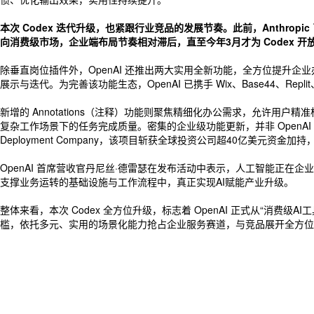
本次 Codex 迭代升级，也紧跟行业竞品的发展节奏。此前，Anthro
向消费级市场，企业端布局节奏相对滞后，直至今年3月才为 Codex
除垂直岗位插件外，OpenAI 还推出两大实用全新功能，全方位提升企业
展示与迭代。为完善该功能生态，OpenAI 已携手 Wix、Base44、Rep
新增的 Annotations（注释）功能则聚焦精细化办公需求，允许
复杂工作场景下的任务完成质量。密集的企业级功能更新，并非 OpenAI
Deployment Company，该项目斩获全球投资公司超40亿美元资
OpenAI 首席营收官丹尼丝·德雷瑟在发布活动中表示，人工智能正在
支撑业务运转的基础设施与工作流程中，真正实现AI赋能产业升级。
整体来看，本次 Codex 全方位升级，标志着 OpenAI 正式从“消费
槛，依托多元、实用的场景化能力抢占企业服务赛道，与竞品展开全方位