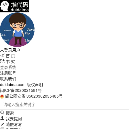
未登录用户
首 页

书 架

登录系统
注册账号
联系我们
duidaima.com
版权声明
闽ICP备2020021581号
闽公网安备 35020302035485号
搜索

我要提问

随便写写
