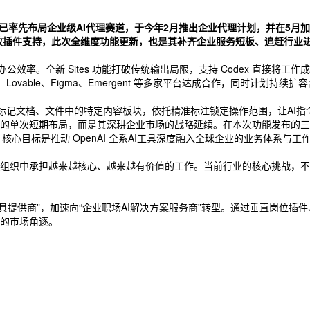
pic 已率先布局企业级AI代理赛道，于今年2月推出企业代理计划，并在5
 开放插件支持，此次全维度功能更新，也是其补齐企业服务短板、追赶行业
办公效率。全新 Sites 功能打破传统输出局限，支持 Codex 直接
lit、Lovable、Figma、Emergent 等多家平台达成合作，同时计
用户精准标记文档、文件中的特定内容板块，依托精准标注锁定操作范围，让
 的单次短期布局，而是其深耕企业市场的战略延续。在本次功能发布的三周前，
金加持，核心目标是推动 OpenAI 全系AI工具深度融入全球企业的业务体系
企业组织中承担越来越核心、越来越有价值的工作。当前行业的核心挑战，不
级AI工具提供商”，加速向“企业职场AI解决方案服务商”转型。通过垂直岗位插
的市场角逐。