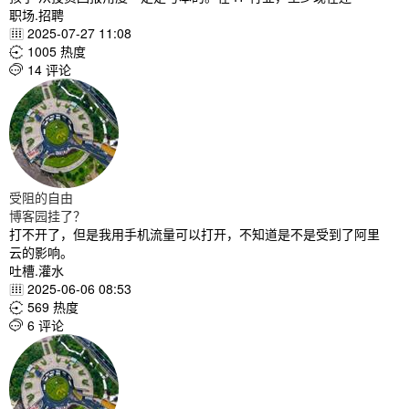
职场.招聘
2025-07-27 11:08

1005 热度

14 评论

受阻的自由
博客园挂了？
打不开了，但是我用手机流量可以打开，不知道是不是受到了阿里
云的影响。
吐槽.灌水
2025-06-06 08:53

569 热度

6 评论
