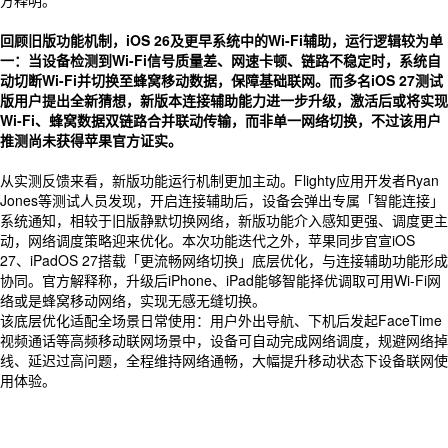
方释明。
回顾旧版功能机制，iOS 26及更早系统中的Wi-Fi辅助，运行逻辑较为单
一：当设备检测到Wi-Fi信号质量差、网速卡顿、链路不稳定时，系统自
动切断Wi-Fi并切换至蜂窝移动数据，保障基础联网。而多名iOS 27测试
版用户提出全新猜想，新版本连接辅助能力进一步升级，激活后或将实现
Wi-Fi、蜂窝数据双链路合并联动传输，而非单一网络切换，不过该用户
推测尚未获得苹果官方证实。
从实测反馈来看，新版功能运行机制更加主动。Flighty应用开发者Ryan
Jones等测试人员发现，开启连接辅助后，设备会弹出专属「智能连接」
系统通知，相较于旧版静默切换网络，新版功能介入感知更强、调度更主
动，网络调度策略迎来优化。本次功能迭代之外，苹果同步官宣iOS
27、iPadOS 27搭载「更流畅网络切换」底层优化，与连接辅助功能形成
协同。官方解释称，升级后iPhone、iPad能够智能择优调取可用Wi-Fi网
络或是蜂窝移动网络，实现无感无缝切换。
该底层优化适配全场景日常使用：用户外出导航、下机后发起FaceTime
视频通话等高频移动联网场景中，设备可自动完成网络调度，规避网络掉
线、延迟过高问题，全程维持网络通畅，大幅提升移动状态下设备联网使
用体验。