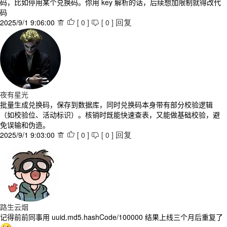
码，比如停用某个兑换码。你用 key 解析的话，后续想加限制就得改代
码
2025/9/1 9:06:00
[
0
]
[
0
]



回复
夜有星光
批量生成兑换码，保存到数据库，同时兑换码本身带有部分校验逻辑
（如校验位、活动标识）。核销时既能快速查表，又能做基础校验，避
免误输和伪造。
2025/9/1 9:03:00
[
0
]
[
0
]



回复
路生云烟
记得前前同事用 uuid.md5.hashCode/100000 结果上线三个月后重复了