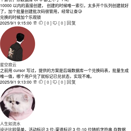
10000 以内的直接创建， 创建的时候唯一索引，太多开个队列创建就好
了，加个批量创建批次码很管用，经常让查🥲
兑换的时候加个乐观锁
2025/9/1 9:15:00
[
0
]
[
0
]



回复
星空寂云
之前用 cursor 写过，提供的方案是后端数据库一个兑换码表，批量生成
唯一值，哪个用户兑了就标记已兑状态，实现不难。
2025/9/1 9:13:00
[
0
]
[
0
]



回复
人生如流水
设计比较简单，活动标识 3 位-渠道标识 3 位-10 位随机字符串 存数据