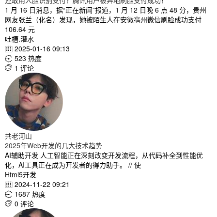
还敢用人脸识别支付？腾讯用户被异地刷脸支付成功！
1 月 16 日消息，据“正在新闻”报道，1 月 12 日晚 6 点 48 分，贵州
网友张兰（化名）发现，她被陌生人在安徽亳州微信刷脸成功支付
106.64 元
吐槽.灌水
2025-01-16 09:13

523 热度

1 评论

共老河山
2025年Web开发的几大技术趋势
AI辅助开发 人工智能正在深刻改变开发流程，从代码补全到性能优
化，AI工具正在成为开发者的得力助手。 // 使
Html5开发
2024-11-22 09:21

1687 热度

0 评论
