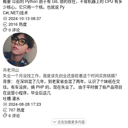
概要 以前的 Python 由于有 GIL 锁的存在，不管机器上的 CPU 有多
少核心，它只用一个核。也就说 Py
C#(.NET)技术
2024-10-13 08:37

2016 热度

0 评论

共老河山
失业一个月没找工作，我是该先创业还是趁着这个时间买房结婚？
背景： 在深圳混了几年，到老家省会混了两年，认识了个妹纸在交
往。有车没房，搞 PHP 的，现在失业了。 由于平时做了些产品项目
在运营小程序，毕业后这几
吐槽.灌水
2024-08-28 17:23

707 热度

6 评论

点击加载更多内容
