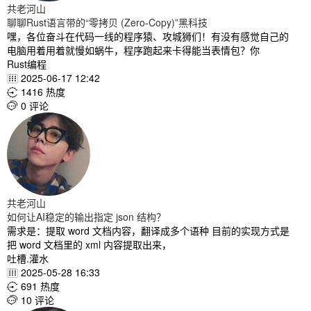
共老河山
聊聊Rust语言带的“零拷贝 (Zero-Copy)”黑科技
嘿，各位奋斗在代码一线的程序猿、攻城狮们！有没有感觉自己的
电脑用着用着就慢如蜗牛，程序跑起来卡得能当表情包？你
Rust编程
2025-06-17 12:42

1416 热度

0 评论

共老河山
如何让AI稳定的输出指定 json 结构？
需求是：提取 word 文档内容，翻译成多个语种 目前的实现方式是
把 word 文档里的 xml 内容提取出来，
吐槽.灌水
2025-05-28 16:33

691 热度

10 评论
