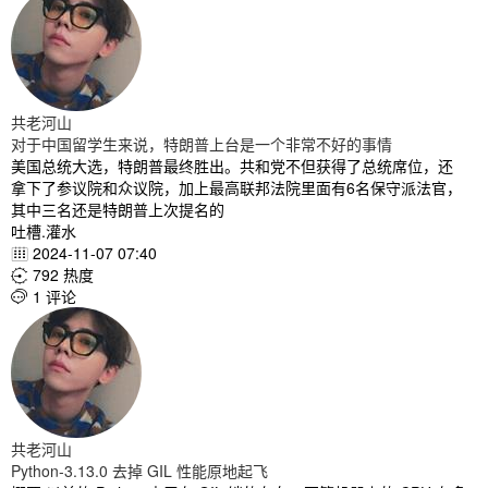
共老河山
对于中国留学生来说，特朗普上台是一个非常不好的事情
美国总统大选，特朗普最终胜出。共和党不但获得了总统席位，还
拿下了参议院和众议院，加上最高联邦法院里面有6名保守派法官，
其中三名还是特朗普上次提名的
吐槽.灌水
2024-11-07 07:40

792 热度

1 评论

共老河山
Python-3.13.0 去掉 GIL 性能原地起飞