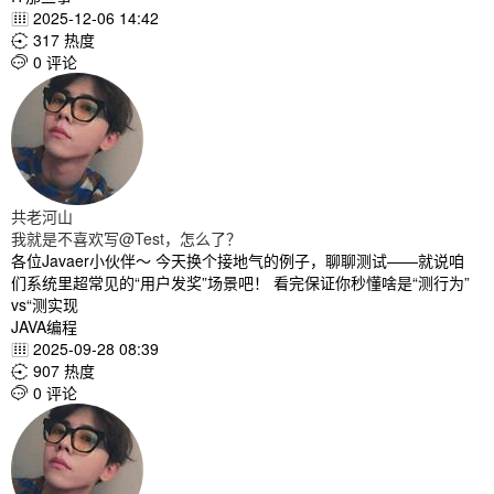
2025-12-06 14:42

317 热度

0 评论

共老河山
我就是不喜欢写@Test，怎么了？
各位Javaer小伙伴～ 今天换个接地气的例子，聊聊测试——就说咱
们系统里超常见的“用户发奖”场景吧！ 看完保证你秒懂啥是“测行为”
vs“测实现
JAVA编程
2025-09-28 08:39

907 热度

0 评论
