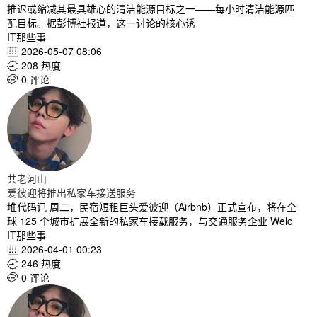
推迟或缩减其最具雄心的清洁能源目标之一——每小时清洁能源匹
配目标。据彭博社报道，这一讨论的核心诱
IT那些事
2026-05-07 08:06

208 热度

0 评论

共老河山
爱彼迎将推出私家车接送服务
堆代码讯 周二，民宿短租巨头爱彼迎（Airbnb）正式宣布，将在全
球 125 个城市扩展全新的私家车接载服务，与交通服务企业 Welc
IT那些事
2026-04-01 00:23

246 热度

0 评论
