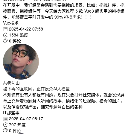
在开发中，我们经常会遇到需要拖拽的场景，比如：拖拽排序、拖
拽面板、拖拽组件等。今天给大家推荐 5 款 Vue3 超实用的拖拽组
件，能够覆盖平时开发中的 99% 拖拽需求！！！一
Vue技术
2025-04-22 07:58

1584 热度

0 评论

共老河山
被下毒的互联网，正在反杀AI大模型
不知道有没有人和我有同感，现在只要打开社交媒体，就会发现屏
幕上充斥着标题耸人听闻的故事、情绪化的短视频、猎奇的图片，
以及乍看逻辑严密，细究却漏洞百出的各种
IT那些事
2025-04-07 08:17

707 热度

0 评论
