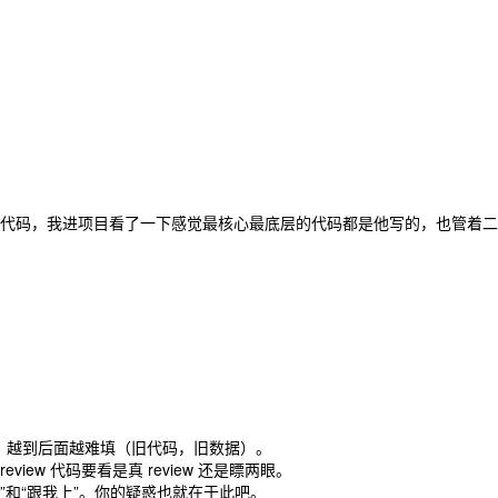
代码，我进项目看了一下感觉最核心最底层的代码都是他写的，也管着二
头挖坑，越到后面越难填（旧代码，旧数据）。
eview 代码要看是真 review 还是瞟两眼。
”和“跟我上”。你的疑惑也就在于此吧。