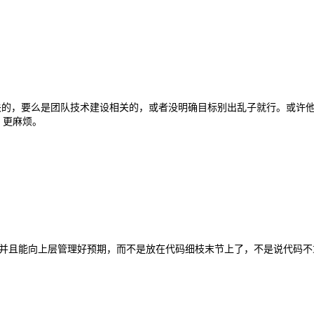
要么是业务相关的，要么是团队技术建设相关的，或者没明确目标别出乱子就行
，更麻烦。
得来活并且能向上层管理好预期，而不是放在代码细枝末节上了，不是说代