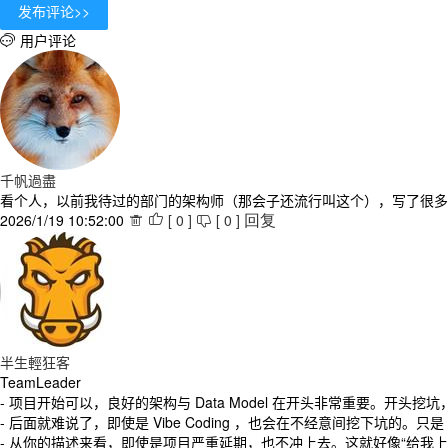
用户评论

千帆過盡
看个人，以前我待过的部门的架构师（那会子还流行叫这个），写了很多
2026/1/19 10:52:00
[
0
]
[
0
]



回复
半生輕狂客
TeamLeader
- 项目开始可以，良好的架构与 Data Model 在开头非常重要。开
- 后面就难说了，即使是 Vibe Coding ，也会在不经意间挖下坑的。只是 r
- 从你的描述来看，即使是项目严重延期，也不冲上去。这就好像“给我上