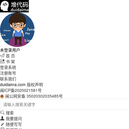
未登录用户
首 页

书 架

登录系统
注册账号
联系我们
duidaima.com
版权声明
闽ICP备2020021581号
闽公网安备 35020302035485号
搜索

我要提问

随便写写
