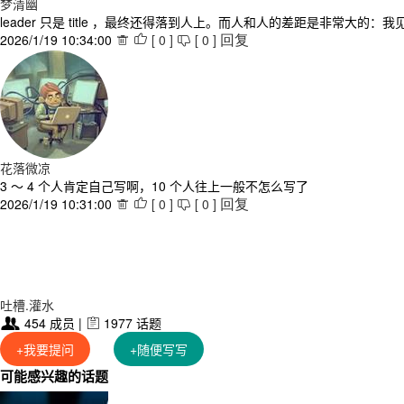
梦清幽
leader 只是 title ，最终还得落到人上。而人和人的差距是非常
2026/1/19 10:34:00
[
0
]
[
0
]



回复
花落微凉
3 ～ 4 个人肯定自己写啊，10 个人往上一般不怎么写了
2026/1/19 10:31:00
[
0
]
[
0
]



回复
吐槽.灌水
454 成员 |
1977 话题


+我要提问
+随便写写
可能感兴趣的话题