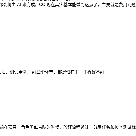
性开发都会将由 AI 来完成。CC 现在其实基本能做到这点了，主要就是费用问
文档，测试用例， 好些个环节，都是谁在干，干得好不好
der 的，以前在项目上角色类似带队的时候，验证流程设计、分发任务和检查测