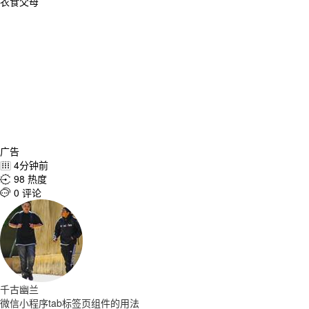
衣食父母
广告
4分钟前

98 热度

0 评论

千古幽兰
微信小程序tab标签页组件的用法