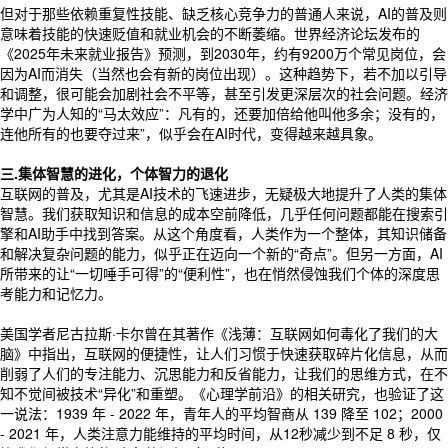
但对于那些依赖重复性技能、缺乏核心竞争力的普通人来说，AI的普及则
意味着技能的快速贬值和就业机会的不断萎缩。世界经济论坛发布的
《2025年未来就业报告》预测，到2030年，约有9200万个常见岗位，会
因为AI而消失（当然也会有新的岗位出现）。这种趋势下，若不加以引导
和调整，很可能会加剧社会不平等，甚至引发更深层次的社会问题。经济
学中广为人知的“马太效应”：凡有的，还要加倍给他叫他多余；没有的，
连他所有的也要夺过来”，似乎会在AI时代，变得越来越具象。
三.集体智慧的进化，个体智力的退化
互联网的普及，尤其是AI技术的飞速进步，无疑极大地提升了人类的集体
智慧。我们获取知识和信息的成本空前降低，几乎任何问题都能在搜索引
擎和AI助手中找到答案。从这个角度看，人类作为一个整体，其知识储备
和解决复杂问题的能力，似乎正在迈向一个新的“奇点”。但另一方面，AI
所带来的让“一切唾手可得”的“便利性”，也在悄然侵蚀我们个体的深度思
考能力和记忆力。
美国学者尼古拉斯·卡尔曾在其著作《浅薄：互联网如何毒化了我们的大
脑》中指出，互联网的便捷性，让人们习惯于快速获取碎片化信息，从而
削弱了人们的专注能力、沉思能力和反省能力，让我们的思维方式，在不
知不觉间被技术“异化”和重塑。《心理学前沿》的相关研究，也验证了这
一说法：1939 年 - 2022 年，青年人的平均智商从 139 降至 102；2000
- 2021 年，人类注意力能维持的平均时间，从12秒减少到不足 8 秒，仅