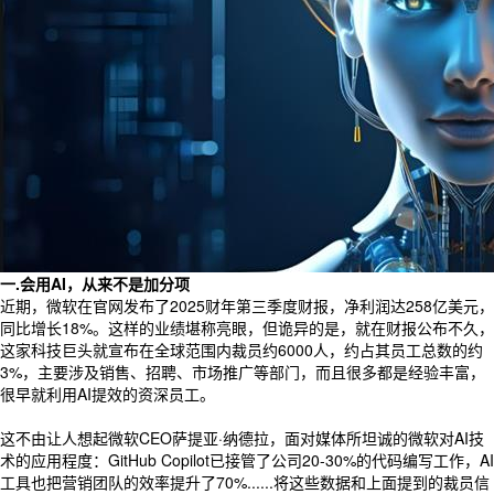
一.会用AI，从来不是加分项
近期，微软在官网发布了2025财年第三季度财报，净利润达258亿美元，
同比增长18%。这样的业绩堪称亮眼，但诡异的是，就在财报公布不久，
这家科技巨头就宣布在全球范围内裁员约6000人，约占其员工总数的约
3%，主要涉及销售、招聘、市场推广等部门，而且很多都是经验丰富，
很早就利用AI提效的资深员工。
这不由让人想起微软CEO萨提亚·纳德拉，面对媒体所坦诚的微软对AI技
术的应用程度：GitHub Copilot已接管了公司20-30%的代码编写工作，AI
工具也把营销团队的效率提升了70%......将这些数据和上面提到的裁员信