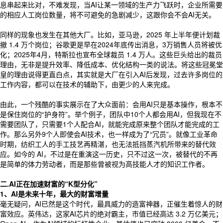
息串起来比对，不难发现，当AI让某一领域的生产力飞跃时，企业所需要
的相应人工岗位数量，将不可避免的急剧减少，这跟你会不会AI无关。
同样的现象也发生在其他大厂。比如，亚马逊，2025 年上半年便计划裁
撤 1.4 万个岗位；谷歌更是早在2024年底传出消息，3万销售人员将被优
化；2025年4月，特斯拉也宣布全球裁员 1.4 万人。这些巨头给出的裁员
理由，无非是提升效率、降低成本、优化结构一类的说法。将这些冠冕堂
皇的理由说得更直白点，其实就是大厂在引入AI后发现，过去许多岗位的
工作内容，都可以在技术的辅助下，由更少的人来完成。
由此，一个残酷的事实展示在了大众面前：会用AI只是基本操作，根本不
是保住岗位的“护身符”。举个例子，团队中10个人都会用AI，但我现在不
需要团队了，只需要1个人配合AI，就能完成原来整个团队才能完成的工
作。那么另外9个人即使会AI技术，也一样成为了“冗员”。就像工业革命
时期，纺织工人的手工技艺再精湛，也无法抵挡蒸汽机所带来的替代效
应。如今的 AI，不过是在重演这一历史，只不过这一次，被替代的不再
是简单的体力劳动者，而是那些曾被视为高技能人才的知识工作者。
二.AI正在加速财富的“K型分化”
1、AI是未来十年，最大的财富增量
毫无疑问，AI已然是这个时代，最具威力的造富神器，正催生着惊人的财
富效应。英伟达，这家AI芯片的绝对霸主，市值已经高达 3.2 万亿美元；