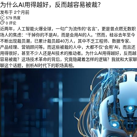
为什么AI用得越好，反而越容易被裁？
发布于 2个月前

579 热度

0 评论
近两年，人工智能火爆全球，一句广为流传的“名言”，更是曾点燃无数职
场人的焦虑：“干掉你的不是AI，而是会用AI的人。”然而，硅谷去年至今
不断出现裁员潮，已累计裁员超40万人，其中不乏工程师、数据专家、
产品经理、营销顾问等。而这些被裁的人中，大都不仅“会用”AI，而且还
用得很好，甚至不少人还是AI技术的推动者。为什么AI用得越好，反而越
容易被裁？这场技术革命的背后，究竟隐藏着怎样的逻辑？我就和大家聊
聊这个话题，剖析AI时代下的职场真相。