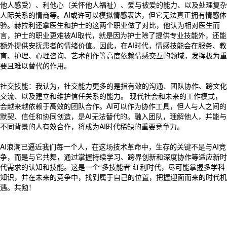
他人感受）、利他心（关怀他人福祉）、爱与被爱的能力、以及处理复杂
人际关系的情商等。AI或许可以模拟情感表达，但它无法真正拥有情感体
验。赫拉利还拿医生和护士的这两个职业做了对比，他认为相对医生而
言，护士的职业更难被AI取代，就是因为护士除了提供专业技能外，还能
额外提供安抚患者的情绪价值。因此，在AI时代，情感技能会在服务、教
育、护理、心理咨询、艺术创作等高度依赖情感交互的领域，发挥极为重
要且难以替代的作用。
社交技能：我认为，社交能力更多的是指有效的沟通、团队协作、跨文化
交流、以及建立和维护信任关系的能力。 现代社会和未来的工作模式，
会越来越依赖于高效的团队合作。AI可以作为协作工具，但人与人之间的
默契、信任和协同创造，是AI无法替代的。融入团队，理解他人，并能与
不同背景的人有效合作，将成为AI时代稀缺的重要竞争力。
AI浪潮已逼近我们每一个人，在这场技术革命中，生存的关键不是与AI竞
争，而是与它共舞，通过掌握持续学习、跨界创新和深度协作等适应新时
代需求的认知和技能。这是一个“多技能者”红利时代，尽可能掌握多学科
知识，并在未来的竞争中，找到属于自己的位置，把握迎面而来的时代机
遇。共勉！