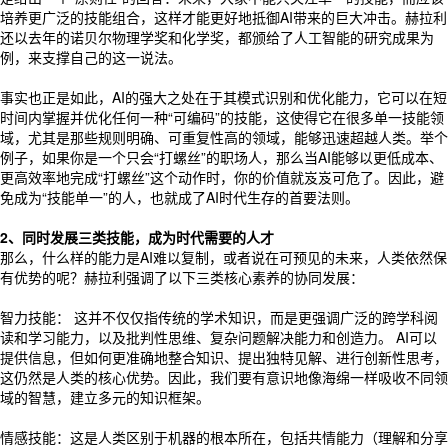
培养更广泛的技能组合，这样才能更好地抵御AI带来的巨大冲击。赫拉利
还以去年的诺贝尔物理学奖和化学奖，都颁给了人工智能的研究成果为
例，来支撑自己的这一说法。
事实也正是如此，AI的强大之处在于其模式识别和优化能力，它可以在短
时间内掌握并优化任何一种“可编码”的技能，这使得它在很多单一技能领
域，尤其是那些规则明确、可重复性高的领域，能够迅速超越人类。举个
例子，如果你是一个只会“打螺丝”的职场人，那么当AI能够以更低成本、
更高效率地完成“打螺丝”这个动作时，你的价值就岌岌可危了。因此，避
免成为“技能单一”的人，也就成了AI时代生存的首要法则。
2、同时发展三类技能，成为时代需要的人才
那么，什么样的能力是AI难以复制，或者说在可预见的未来，人类依然保
有优势的呢？赫拉利强调了以下三类核心素养的协同发展：
智力技能： 这并不仅仅指传统的学术知识，而是更强调广泛的跨学科阅
读和学习能力，以及批判性思维、复杂问题解决能力和创造力。 AI可以
提供信息，但如何更准确地整合知识、提出独特见解、进行创新性思考，
这仍然是人类的核心优势。因此，我们要有意识地像海绵一样吸收不同领
域的智慧，建立多元的知识框架。
情感技能：这是人类区别于机器的根本所在，包括共情能力（理解和分享