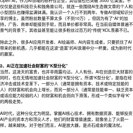
Open AI，作为AI领域的标杆性企业，其估值也已突破 3000 亿美金。不
仅仅是这些科技巨头和独角兽公司，就连一些围绕AI生态做文章的个人和
小型团队也赚得盆满钵满。我认识一个入行不到两年、专做AI领域知识分
享的博主，虽然粉丝数量不算太多（不到10万），但因为有了“AI”的加
持，广告、商单却能接到手软，而且单价都非常高。在当前自媒体普遍不
景气的背景下，其收益甚至能让很多粉丝过百万的“传统”KOL羡慕不已。
除此之外，很多AI应用开发者、AI绘画师、AI内容生成者，只要抓住了AI
带来的新机遇，几乎都能在这波“造富”的AI浪潮中分一杯羹，成为新时代
的赢家。
2、AI正在加速社会财富的“K型分化”
当然，这泼天的富贵，也并非雨露均沾，人人有份。AI在创造巨大财富的
同时，也在无情地加速社会财富的“K型分化”。所谓“K型分化”，是指在经
济冲击或技术变革下，一部分人（通常是拥有资本、技术或特定技能的
人）的财富和机会向上增长，而另一部分人（通常是技能单一、缺乏资本
或适应能力较弱的人）的财富和机会则向下滑落，形成一个类似字母“K”
的两极走势。
AI时代，这种分化尤为明显。掌握AI核心技术、拥有数据资源、能够投资
AI产业的资本方和顶尖人才，他们的财富增值速度，就像坐上了火箭一
样，越来越快。对于他们而言，AI是放大器，是点石成金的魔法杖。