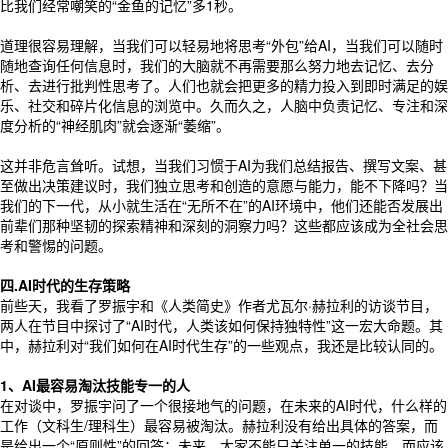
比我们经常嘲笑的“金鱼的记忆”多1秒。
道理很容易理解，当我们可以轻易地将思考“外包”给AI，当我们可以随时
随地查询任何信息时，我们的大脑就不再需要那么努力地去记忆、去分
析、去进行批判性思考了。人们也就会把更多的精力投入到即时满足的娱
乐、社交和碎片化信息的浏览中。久而久之，人脑中负责记忆、专注和深
度分析的“神经肌肉”就会逐渐“萎缩”。
这并非危言耸听。试想，当我们习惯于AI为我们总结报告、撰写文案、甚
至做出决策建议时，我们独立思考和创造的意愿与能力，能不下降吗？当
我们的下一代，从小就生活在“无所不在”的AI环境中，他们还能否发展出
前辈们那种坚韧的探索精神和深刻的洞察力吗？这些都应该成为全社会思
考和警惕的问题。
四.AI时代的生存策略
前些天，我看了罗振宇和《人类简史》作者尤瓦尔·赫拉利的访谈节目，
两人在节目中探讨了“AI时代，人类该如何保持独特性”这一宏大命题。其
中，赫拉利对“我们如何在AI时代生存”的一些观点，我还是比较认同的。
1、AI最容易淘汰技能专一的人
在对谈中，罗振宇问了一个很接地气的问题，在未来的AI时代，什么样的
工作（文科生/理科生）最容易被淘汰。赫拉利没有给出具体的答案，而
是给出一个“原则性”的回答：未来，大家不能只关注单一的技能，而应该