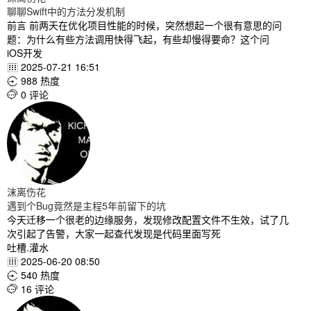
聊聊Swift中的方法分发机制
前言 前两天在优化项目性能的时候，突然想起一个很有意思的问
题：为什么有些方法调用快得飞起，有些却慢得要命？这个问
iOS开发
2025-07-21 16:51

988 热度

0 评论

沫离伤花
遇到个Bug竟然是主程5年前留下的坑
今天迁移一个很老的边缘服务，发现修改配置文件不生效，试了几
次引起了告警，大家一起查代发现是代码里面写死
吐槽.灌水
2025-06-20 08:50

540 热度

16 评论
