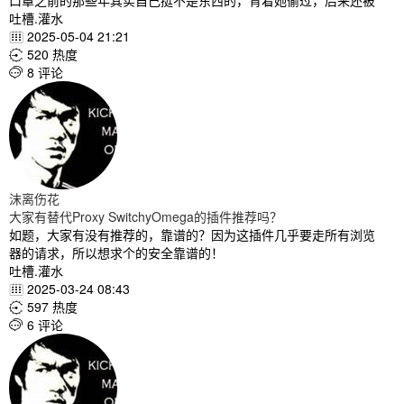
口罩之前的那些年其实自己挺不是东西的，背着她偷过，后来还被
吐槽.灌水
2025-05-04 21:21

520 热度

8 评论

沫离伤花
大家有替代Proxy SwitchyOmega的插件推荐吗？
如题，大家有没有推荐的，靠谱的？因为这插件几乎要走所有浏览
器的请求，所以想求个的安全靠谱的！
吐槽.灌水
2025-03-24 08:43

597 热度

6 评论
