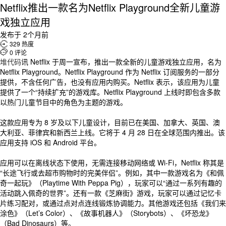
Netflix推出一款名为Netflix Playground全新儿童游
戏独立应用
发布于 2个月前

329 热度

0 评论
堆代码
讯 Netflix 于周一宣布，推出一款全新的儿童游戏独立应用，名为
Netflix Playground。Netflix Playground 作为 Netflix 订阅服务的一部分
提供，不含任何广告，也没有应用内购买。Netflix 表示，该应用为儿童
提供了一个“持续扩充”的游戏库。Netflix Playground 上线时即包含多款
以热门儿童节目中的角色为主题的游戏。
这款应用专为 8 岁及以下儿童设计，目前已在美国、加拿大、英国、澳
大利亚、菲律宾和新西兰上线。它将于 4 月 28 日在全球范围内推出。该
应用支持 iOS 和 Android 平台。
应用可以在离线状态下使用，无需连接移动网络或 Wi-Fi，Netflix 称其是
“长途飞行或去超市购物时的完美伴侣”。例如，其中一款游戏名为《和佩
奇一起玩》（Playtime With Peppa Pig），玩家可以“通过一系列有趣的
活动跳入佩奇的世界”。还有一款《芝麻街》游戏，玩家可以通过记忆卡
片练习配对，或通过点对点连线锻炼协调能力。其他游戏还包括《我们来
涂色》（Let’s Color）、《故事机器人》（Storybots）、《坏恐龙》
（Bad Dinosaurs）等。