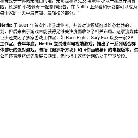
和玩耍于一体的无缝目的地。无论是和汉克及‘垃圾车’小队一起展开新冒
险，还是和‘小猪佩奇’一起制作奶昔，在 Netflix 上观看和玩耍都可以成为
每个家庭一天中最有趣、最轻松的部分。”
Netflix 于 2021 年首次推出游戏业务，并曾对该领域抱以雄心勃勃的计
划，但后来由于游戏未能获得足够关注度而收缩了相关布局。这家流媒体
巨头还关闭了多家游戏工作室，如 Boss Fight、Spry Fox 以及一家 3A
工作室。
去年年底，Netflix 尝试进军电视端游戏，推出了一系列适合群
体游玩的派对游戏，包括《俄罗斯方块》和《你画我猜》的电视版本。
该
公司还表示将优先发展云游戏，但也指出这些计划仍处于早期阶段。