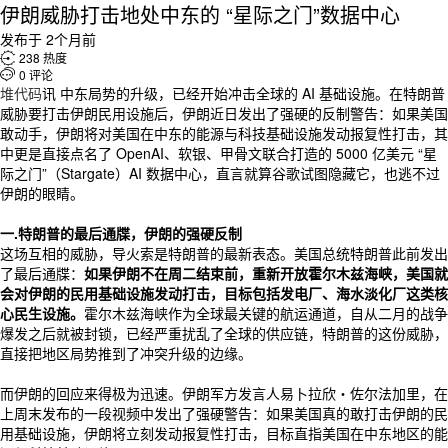
伊朗威胁打击地处中东的 “星际之门”数据中心
发布于 2个月前

238 热度

0 评论
堆代码
讯 中东局势的升级，已经开始冲击全球的 AI 基础设施。在特朗普
威胁要打击伊朗民用设施后，伊朗近日发出了强硬的反制警告：如果美国
敢动手，伊朗将对美国在中东的能源与科技基础设施发动报复性打击，其
中更是直接点名了 OpenAI、软银、甲骨文联合打造的 5000 亿美元 “星
际之门”（Stargate）AI 数据中心，直言就算谷歌试图隐藏它，也逃不过
伊朗的眼睛。
一.特朗普的最后通牒，伊朗的强硬反制
这场互相的威胁，导火索是特朗普的最新表态。美国总统特朗普此前发出
了最后通牒：
如果伊朗不在周二结束前，重新开放霍尔木兹海峡，美国就
会对伊朗的民用基础设施发动打击，目标包括发电厂、海水淡化厂这类核
心民生设施。
霍尔木兹海峡作为全球最关键的航运通道，自从二月的战争
爆发之后就被封锁，已经严重扰乱了全球的供应链，特朗普的这份威胁，
直接把地区局势推到了冲突升级的边缘。
而伊朗的回应来得极为迅速。伊朗军方发言人易卜拉欣・佐尔法加里，在
上周末发布的一段视频中发出了强硬警告：如果美国真的敢打击伊朗的民
用基础设施，伊朗将立刻发动报复性打击，目标直指美国在中东地区的能