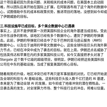
这个项目最初因为资金问题、关税相关的成本问题，在美国本土启动困
难，所以团队后来开始在国际上扩展，在阿联酋布局了这个海外的数据中
心，试图借助中东的成本和政策优势，推进项目的落地，没想到如今却成
了伊朗威胁的目标。
三.科技设施早已成目标，多个美企数据中心已遇袭
事实上，这并不是伊朗第一次把美国科技企业的海外基建当成目标。受此
次中东战争的影响，该地区已经有多个数据中心，遭到了伊朗的导弹袭
击。此前，伊朗的导弹就已经击中了位于巴林的亚马逊云服务（AWS）
数据中心，以及位于迪拜的甲骨文数据中心，这些全球科技巨头的海外算
力节点，已经在冲突中成为了袭击的目标。就在上周，伊朗还点名威胁了
包括英伟达和苹果在内的多家美国科技公司，如今又直接把矛头对准了
Stargate 这个数千亿级的超级项目，很明显，伊朗已经把这些美国科技
公司在中东的基础设施，当成了报复美国的核心目标。
随着局势的升级，地区冲突已经不再只是军事层面的对抗，它已经开始波
及全球的科技与 AI 基础设施。这些科技巨头投入数千亿打造的 AI 基建，
本来是为了推动全球 AI 的发展，如今却成了地缘冲突的潜在牺牲品，一
旦袭击真的发生，对全球算力市场、整个科技行业的冲击，将难以估量。