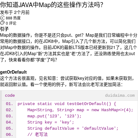
你知道JAVA中Map的这些操作方法吗？
发布于 2个月前

888 热度

0 评论
引子
Map的数据操作，你是不是还只会put、get？Map是我们日常编程中十分
常用的数据接口，的在JDK8中，Map引入了几个新方法，可以简化我们
对Map中数据的操作。目前JDK的最新LTS版本已经更新到21了，这几个
在JDK8引入的Map”新“方法其实也是”老“方法了，还没熟练使用也太out
了，快来看看你都”学废“了吗？
getOrDefault
这个方法名很直观，见名知意：尝试获取key对应的值，如果未获取到，
就返回默认值。看一个使用的例子，新写法会比老写法更加简洁：
code
duidaima.com
private static void testGetOrDefault() {
    Map<String, String> map = new HashMap<>(4);
    map.put('123', '123');
    String key = 'key';
    String defaultValue = 'defaultValue';
    // 老写法