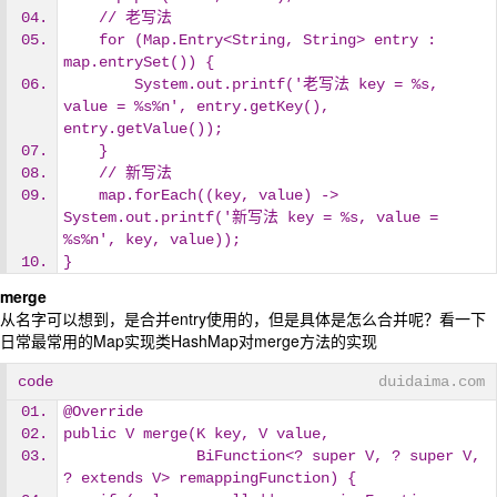
    // 老写法
    for (Map.Entry<String, String> entry : 
map.entrySet()) {
        System.out.printf('老写法 key = %s, 
value = %s%n', entry.getKey(), 
entry.getValue());
    }
    // 新写法
    map.forEach((key, value) -> 
System.out.printf('新写法 key = %s, value = 
%s%n', key, value));
}
merge
从名字可以想到，是合并entry使用的，但是具体是怎么合并呢？看一下
日常最常用的Map实现类HashMap对merge方法的实现
code
duidaima.com
@Override
public V merge(K key, V value,
               BiFunction<? super V, ? super V, 
? extends V> remappingFunction) {