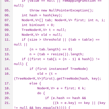
    if (value == null || remappingFunction == 
null)
        throw new NullPointerException();
    int hash = hash(key);
    Node<K,V>[] tab; Node<K,V> first; int n, i;
    int binCount = 0;
    TreeNode<K,V> t = null;
    Node<K,V> old = null;
    if (size > threshold || (tab = table) == 
null ||
        (n = tab.length) == 0)
        n = (tab = resize()).length;
    if ((first = tab[i = (n - 1) & hash]) != 
null) {
        if (first instanceof TreeNode)
            old = (t = 
(TreeNode<K,V>)first).getTreeNode(hash, key);
        else {
            Node<K,V> e = first; K k;
            do {
                if (e.hash == hash &&
                    ((k = e.key) == key || (key 
!= null && key.equals(k)))) {