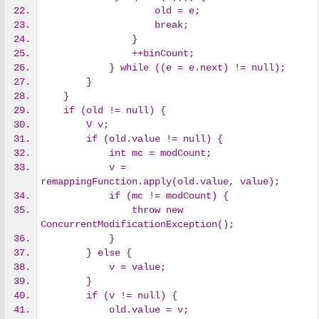
                    old = e;
                    break;
                }
                ++binCount;
            } while ((e = e.next) != null);
        }
    }
    if (old != null) {
        V v;
        if (old.value != null) {
            int mc = modCount;
            v = 
remappingFunction.apply(old.value, value);
            if (mc != modCount) {
                throw new 
ConcurrentModificationException();
            }
        } else {
            v = value;
        }
        if (v != null) {
            old.value = v;