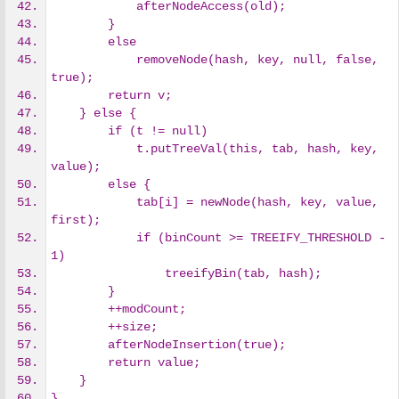
            afterNodeAccess(old);
        }
        else
            removeNode(hash, key, null, false, 
true);
        return v;
    } else {
        if (t != null)
            t.putTreeVal(this, tab, hash, key, 
value);
        else {
            tab[i] = newNode(hash, key, value, 
first);
            if (binCount >= TREEIFY_THRESHOLD - 
1)
                treeifyBin(tab, hash);
        }
        ++modCount;
        ++size;
        afterNodeInsertion(true);
        return value;
    }
}