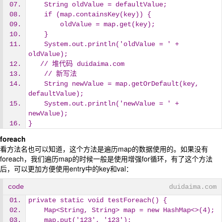
    String oldValue = defaultValue;
    if (map.containsKey(key)) {
        oldValue = map.get(key);
    }
    System.out.println('oldValue = ' + 
oldValue);
   // 堆代码 duidaima.com
    // 新写法
    String newValue = map.getOrDefault(key, 
defaultValue);
    System.out.println('newValue = ' + 
newValue);
}
foreach
看方法名也可以知道，这个方法是遍历map的数据使用的。如果没有
foreach，我们遍历map的时候一般是使用增强for循环，有了这个方法
后，可以更加方便使用entry中的key和val：
code
duidaima.com
private static void testForeach() {
    Map<String, String> map = new HashMap<>(4);
    map.put('123', '123');