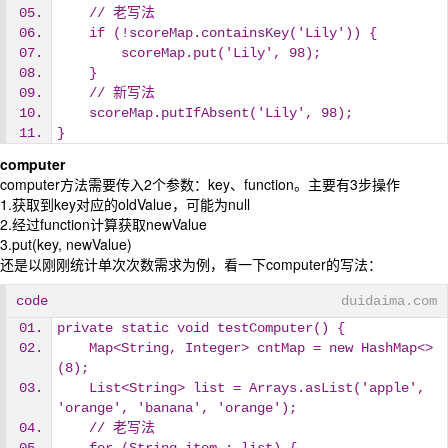
    // 老写法
    if (!scoreMap.containsKey('Lily')) {
        scoreMap.put('Lily', 98);
    }
    // 新写法
    scoreMap.putIfAbsent('Lily', 98);
}
computer
computer方法需要传入2个参数：key、function。主要有3步操作
1.获取到key对应的oldValue，可能为null
2.经过function计算获取newValue
3.put(key, newValue)
还是以刚刚统计单次次数需求为例，看一下computer的写法：
code
duidaima.com
private static void testComputer() {
    Map<String, Integer> cntMap = new HashMap<>
(8);
    List<String> list = Arrays.asList('apple', 
'orange', 'banana', 'orange');
    // 老写法