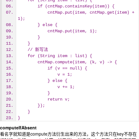
    for (String item : list) {
        if (cntMap.containsKey(item)) {
            cntMap.put(item, cntMap.get(item) + 
1);
        } else {
            cntMap.put(item, 1);
        }
    }
    // 新写法
    for (String item : list) {
        cntMap.compute(item, (k, v) -> {
            if (v == null) {
                v = 1;
            } else {
                v += 1;
            }
            return v;
        });
    }
}
computeIfAbsent
看名字就知道是compute方法衍生出来的方法，这个方法只在key不存在