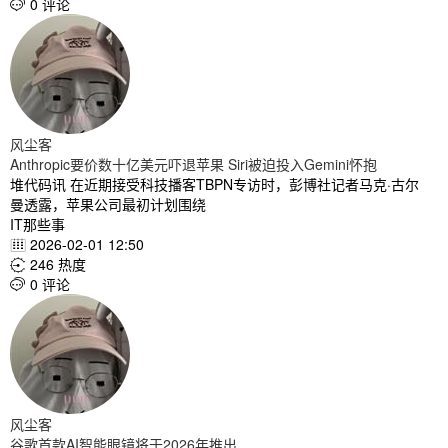
0 评论

风尘客
Anthropic要价数十亿美元吓退苹果 Siri被迫投入Gemini怀抱
堆代码讯 在近期接受科技播客TBPN专访时，彭博社记者马克·古尔
曼透露，苹果公司最初计划围绕
IT那些事
2026-02-01 12:50

246 热度

0 评论

风尘客
谷歌首款AI智能眼镜将于2026年推出