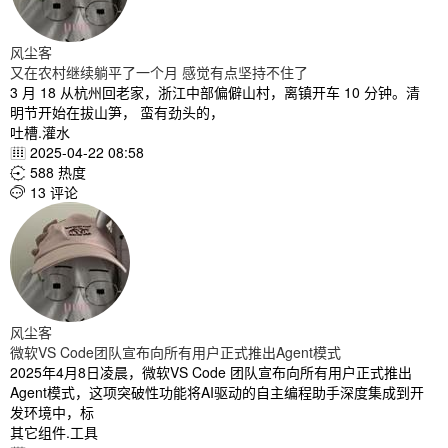
风尘客
又在农村继续躺平了一个月 感觉有点坚持不住了
3 月 18 从杭州回老家，浙江中部偏僻山村，离镇开车 10 分钟。清
明节开始在拔山笋， 蛮有劲头的，
吐槽.灌水
2025-04-22 08:58

588 热度

13 评论

风尘客
微软VS Code团队宣布向所有用户正式推出Agent模式
2025年4月8日凌晨，微软VS Code 团队宣布向所有用户正式推出
Agent模式，这项突破性功能将AI驱动的自主编程助手深度集成到开
发环境中，标
其它组件.工具