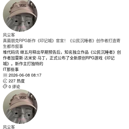
风尘客
真菌朋克RPG新作《印记城》官宣！《公民沉睡者》创作者打造寄
生都市叙事
堆代码讯 继五月释出早期预告后，知名独立作品《公民沉睡者》创
作者加雷斯·达米安·马丁，正式公布了全新原创RPG游戏《印记
城》。新作主打独特的
IT那些事
2026-06-08 08:17

227 热度

0 评论

风尘客