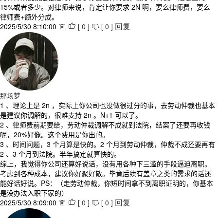
15%或者多少。对律师来说，肯定让你要求 2N 啊，要么律师费，要么
律师费+额外分成。
2025/5/30 8:10:00
[
0
]
[
0
]



回复
那场梦
1 、理论上是 2n ，实际上你公司也没做很过分的事，去劳动仲裁也基本
是建议你调解的，很难支持 2n 。N+1 可以了。
2 、律师费前期要给，劳动仲裁调解不成就到法院，结案了还要再收钱
呢，20%好像。这个费用是你出的。
3 、时间问题，3 个月算是快的。2 个月到劳动仲裁，仲裁不成还要再有
2 、3 个月到法院。半年搞定就算快的。
综上，我觉得你公司还算好说话，没有用各种下三滥的手段逼迫离职。
考虑到各种成本，建议你好聚好散。毕竟后续有盖章之类的需求的话还
能好话好说。PS：（走劳动仲裁，你短时间拿不到离职证明的，你基本
是没办法入职下家的）
2025/5/30 8:09:00
[
0
]
[
0
]



回复