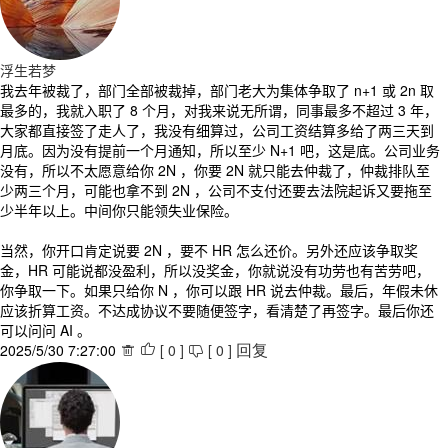
浮生若梦
我去年被裁了，部门全部被裁掉，部门老大为集体争取了 n+1 或 2n 取
最多的，我就入职了 8 个月，对我来说无所谓，同事最多不超过 3 年，
大家都直接签了走人了，我没有细算过，公司工资结算多给了两三天到
月底。因为没有提前一个月通知，所以至少 N+1 吧，这是底。公司业务
没有，所以不太愿意给你 2N ，你要 2N 就只能去仲裁了，仲裁排队至
少两三个月，可能也拿不到 2N ，公司不支付还要去法院起诉又要拖至
少半年以上。中间你只能领失业保险。
当然，你开口肯定说要 2N ，要不 HR 怎么还价。另外还应该争取奖
金，HR 可能说都没盈利，所以没奖金，你就说没有功劳也有苦劳吧，
你争取一下。如果只给你 N ，你可以跟 HR 说去仲裁。最后，年假未休
应该折算工资。不达成协议不要随便签字，看清楚了再签字。最后你还
可以问问 AI 。
2025/5/30 7:27:00
[
0
]
[
0
]



回复