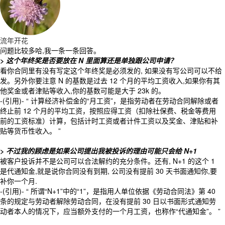
流年开花
问题比较多哈,我一条一条回答。
> 这个年终奖是否要放在 N 里面算还是单独跟公司申请？
看你合同里有没有写定这个年终奖是必须发的, 如果没有写公司可以不给
发。另外你要注意 N 的基数是过去 12 个月的平均工资收入,如果你有其
他奖金或者津贴等收入,你的基数可能是大于 23k 的。
-(引用)- “ 计算经济补偿金的“月工资”，是指劳动者在劳动合同解除或者
终止前 12 个月的平均工资，按照应得工资（扣除社保费、税金等费用
前的工资标准）计算，包括计时工资或者计件工资以及奖金、津贴和补
贴等货币性收入。 ”
> 不过我的顾虑是如果公司提出我被投诉的理由可能只会给 N+1
被客户投诉并不是公司可以合法解约的充分条件。还有, N+1 的这个 1
是代通知金,就是说你合同没有到期, 公司没有提前 30 天书面通知你,要
补你一个月.
-(引用)- “ 所谓“N+1”中的“1”，是指用人单位依据《劳动合同法》第 40
条的规定与劳动者解除劳动合同，在没有提前 30 日以书面形式通知劳
动者本人的情况下，应当额外支付的一个月工资，也称作“代通知金”。 ”