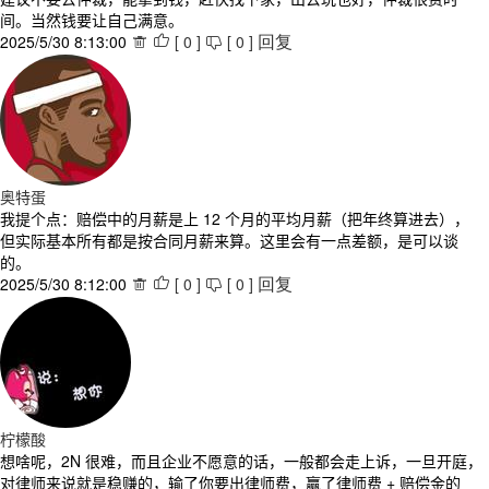
间。当然钱要让自己满意。
2025/5/30 8:13:00
[
0
]
[
0
]



回复
奥特蛋
我提个点：赔偿中的月薪是上 12 个月的平均月薪（把年终算进去），
但实际基本所有都是按合同月薪来算。这里会有一点差额，是可以谈
的。
2025/5/30 8:12:00
[
0
]
[
0
]



回复
柠檬酸
想啥呢，2N 很难，而且企业不愿意的话，一般都会走上诉，一旦开庭，
对律师来说就是稳赚的，输了你要出律师费，赢了律师费 + 赔偿金的