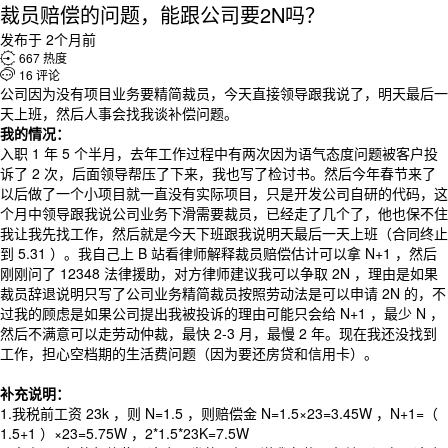
裁员赔偿的问题，能跟公司要2N吗？
发布于 2个月前

667 热度

16 评论
公司因为没有项目业务要精简裁员，今天直接领导跟我说了，明天最后一
天上班，然后人事会找我谈补偿问题。
我的情况：
入职 1 年 5 个半月，去年工作过程中有两次因为语气态度问题被客户投
诉了 2 次，后面领导帮压了下来，我也写了检讨书。然后今年春节来了
以后做了一个小项目就一直没有实际项目，只是开发公司自研的代码，这
个月中领导跟我说公司业务下滑需要裁员，已经走了几个了，他也保不住
我让我先找工作，然后就是今天下班跟我说明天最后一天上班（合同终止
到 5.31 ）。我自己上 B 站看律师解释裁员赔偿估计可以拿 N+1 ，然后
刚刚问了 12348 法律援助，对方律师建议我可以争取 2N ，理由是如果
裁员辞退说明只写了公司业务精简裁员按照劳动法是可以申请 2N 的，不
过我的顾虑是如果公司提出我被投诉的理由可能只会给 N+1 ，最少 N ，
然后不满意可以走劳动仲裁，最快 2-3 月，最慢 2 年。现在我还没找到
工作，担心空档期的生活费问题（因为要还房贷和信用卡）。
补充说明：
1.我税前工资 23k ，则 N=1.5 ，则赔偿金 N=1.5×23=3.45W ，N+1=（
1.5+1 ）×23=5.75W ，2*1.5*23K=7.5W