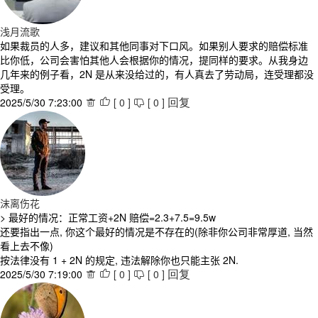
浅月流歌
如果裁员的人多，建议和其他同事对下口风。如果别人要求的赔偿标准
比你低，公司会害怕其他人会根据你的情况，提同样的要求。从我身边
几年来的例子看，2N 是从来没给过的，有人真去了劳动局，连受理都没
受理。
2025/5/30 7:23:00
[
0
]
[
0
]



回复
沫离伤花
> 最好的情况：正常工资+2N 赔偿=2.3+7.5=9.5w
还要指出一点, 你这个最好的情况是不存在的(除非你公司非常厚道, 当然
看上去不像)
按法律没有 1 + 2N 的规定, 违法解除你也只能主张 2N.
2025/5/30 7:19:00
[
0
]
[
0
]



回复