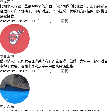
冷流大哥
比如个人想做一些更 fancy 的东西，前公司做的比较固化，没有感觉更
合适的方向了就换了。不搞对立，也不拉踩，就单纯方向性的问题最容
易被接受。
2025/10/14 8:42:00
[
0
]
[
0
]



回复
寒春玉柳
借刀杀人：公司发展理念某人存在严重阻碍，但碍于为领导干部不适合
本种子发展。退而求其次决定另寻团队另谋出路。
2025/10/14 8:37:00
[
0
]
[
0
]



回复
独走人海