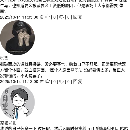
牛马，也知道要么被裁要么工资低的原因，但是职场上大家都需要“体
面”。
2025/10/14 11:35:00
[
0
]
[
0
]



回复
张蜚
撕破面皮的话就直接讲，没必要客气，憋着自己不舒服。正常离职就双
方留个体面，就白搭原因：“因个人原因离职”。没必要讲太多，反正大
家都懂的，不明说罢了。
2025/10/14 11:13:00
[
0
]
[
0
]



回复
凉城以北
我说的自己休息一下 过暑假，然后入职时候拿着 n+1 的离职证明。哈哈