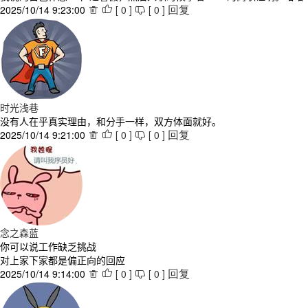
2025/10/14 9:23:00
[
0
]
[
0
]



回复
时光浅巷
没有人在乎真实理由，和分手一样，双方体面就好。
2025/10/14 9:21:00
[
0
]
[
0
]



回复
念之森蓝
你可以说工作缺乏挑战
对上家下家都是偏正向的回应
2025/10/14 9:14:00
[
0
]
[
0
]



回复