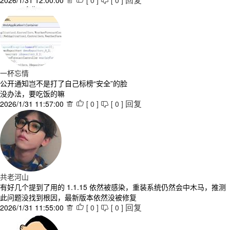
2026/1/31 12:00:00
[
0
]
[
0
]



回复
一杯忘情
公开通知岂不是打了自己标榜“安全”的脸
没办法，要吃饭的嘛
2026/1/31 11:57:00
[
0
]
[
0
]



回复
共老河山
有好几个提到了用的 1.1.15 依然被感染，重装系统仍然会中木马，推测
此问题没找到根因，最新版本依然没被修复
2026/1/31 11:55:00
[
0
]
[
0
]



回复