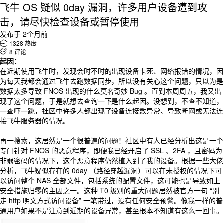
飞牛 OS 疑似 0day 漏洞，许多用户设备遭到攻
击，请尽快检查设备或暂停使用
发布于 2个月前

1328 热度

8 评论
起因：
在近期使用飞牛时，发现会时不时的出现设备卡死、网络报错的情况，因
为每天我都会通过飞牛去跑数据同步，所以没有关心这个问题，只以为是
数据太多导致 FNOS 出现的什么莫名奇妙 Bug 。直到本周周五，我又出
现了这个问题，于是就想去查询一下是什么起因。没想到，不查不知道，
一查吓一跳，社区中许多人都出现了设备连接数异常、导致断网或无法连
接飞牛服务器的情况。
再一搜索，这居然是一个很普遍的问题！社区中有人已经分析出这是一个
专门针对 FNOS 的恶意程序，即便我已经开启了 SSL 、2FA ，且密码为
非弱密码的情况下，这个恶意程序仍然植入到了我的设备。根据一些大佬
分析，飞牛疑似存在的 0day （路径穿越漏洞）可以在未授权的情况下可
以访问整个 NAS 全部文件，包括系统的配置文件，这可能也是导致如上
安全措施归零的主因之一。这种 T0 级别的重大问题居然被官方一句 “别
走 http 明文方式访问设备” 一笔带过，没有任何安全预警。像我一样的普
通用户如果不是注意到近期的设备异常，甚至根本不知道有这么一回事。