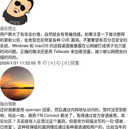
遥忘而立
用户群大了有攻击价值，自然就会有苍蝇找缝。如果注意一下每次群晖
的更新公告，会发现也在修复各种 CVE 漏洞。不要奢望有百分百安全的
系统，Windows 和 macOS 的远程桌面敢暴露在公网被打成筛子也只是
时间问题。正确的做法还是用 Tailscale 来加密流量，减少被公网爬虫扫
描的风险。
2026/1/31 11:52:00
[
0
]
[
0
]



回复
独白情歌
还好我都是用 openvpn 回家，然后通过内网地址访问的，暂时没受到影
响，经此一劫，我把 FN Connect 都关了，免得通过官方穿透被黑。其
实社区 7 天前就有人反馈过这个漏洞，但是官方轻描淡写的一句“感谢，
已修复”。这种核弹级的漏洞理应通过各种渠道通知用户的，比如当年的