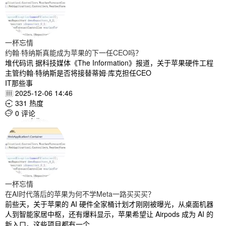
一杯忘情
约翰·特纳斯真能成为苹果的下一任CEO吗？
堆代码讯 据科技媒体《The Information》报道，关于苹果硬件工程
主管约翰·特纳斯是否将接替蒂姆·库克担任CEO
IT那些事
2025-12-06 14:46

331 热度

0 评论

一杯忘情
在AI时代落后的苹果为何不学Meta一路买买买？
前些天，关于苹果的 AI 硬件全家桶计划才刚刚被曝光，从桌面机器
人到智能家居中枢，还有爆料显示，苹果希望让 Airpods 成为 AI 的
新入口。这些项目都有一个