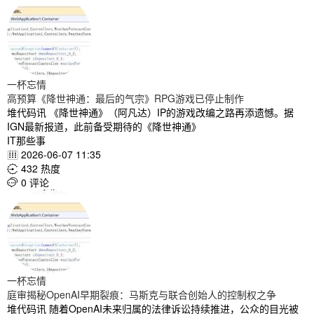
一杯忘情
高预算《降世神通：最后的气宗》RPG游戏已停止制作
堆代码讯 《降世神通》（阿凡达）IP的游戏改编之路再添遗憾。据
IGN最新报道，此前备受期待的《降世神通》
IT那些事
2026-06-07 11:35

432 热度

0 评论

一杯忘情
庭审揭秘OpenAI早期裂痕：马斯克与联合创始人的控制权之争
堆代码讯 随着OpenAI未来归属的法律诉讼持续推进，公众的目光被