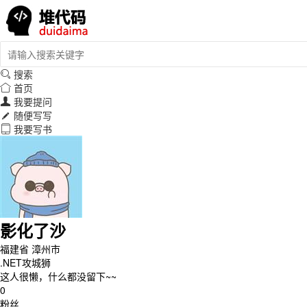
搜索

首页

我要提问

随便写写

我要写书

影化了沙
福建省 漳州市
.NET攻城狮
这人很懒，什么都没留下~~
0
粉丝