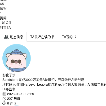
45
博客
1
提问
+加关注
打赏TA
动态信息
TA最近在读的书
TA写的书

影化了沙
Sandstone完成3000万美元A轮融资，开辟法律AI新战场
堆代码讯 伴随Harvey、Legora接连斩获八位数大额融资，AI法律工
IT那些事
2026-06-10 08:29

227 热度

0 评论
