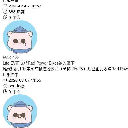
IT那些事
2026-04-02 08:57

383 热度

0 评论

影化了沙
Life EV正式将Rad Power Bikes纳入麾下
堆代码讯 Life电动车辆控股公司（简称Life EV）现已正式收购Rad Pow
IT那些事
2026-03-07 11:55

356 热度

0 评论
