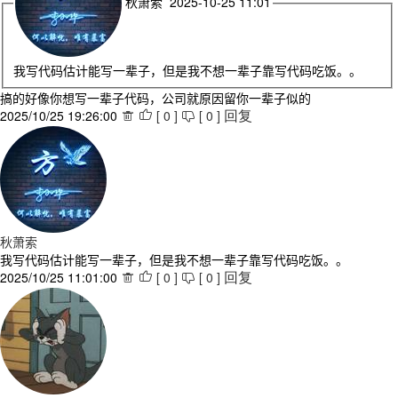
秋萧索 2025-10-25 11:01
我写代码估计能写一辈子，但是我不想一辈子靠写代码吃饭。。
搞的好像你想写一辈子代码，公司就原因留你一辈子似的
2025/10/25 19:26:00
[
0
]
[
0
]



回复
秋萧索
我写代码估计能写一辈子，但是我不想一辈子靠写代码吃饭。。
2025/10/25 11:01:00
[
0
]
[
0
]



回复