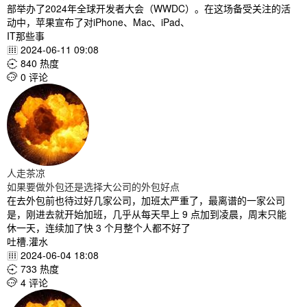
部举办了2024年全球开发者大会（WWDC）。在这场备受关注的活
动中，苹果宣布了对iPhone、Mac、iPad、
IT那些事
2024-06-11 09:08

840 热度

0 评论

人走茶凉
如果要做外包还是选择大公司的外包好点
在去外包前也待过好几家公司，加班太严重了，最离谱的一家公司
是，刚进去就开始加班，几乎从每天早上 9 点加到凌晨，周末只能
休一天，连续加了快 3 个月整个人都不好了
吐槽.灌水
2024-06-04 18:08

733 热度

4 评论
