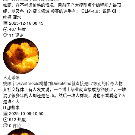
如题，在不考虑价格的情况，目前国产大模型哪个编程能力最顶
呢，以及各自的擅长领域,参赛的选手有： GLM-4.6：说是 Cl
吐槽.灌水
2025-12-16 08:45

467 热度

11 评论

人走茶凉
姚顺宇:从Anthropic跳槽到DeepMind就直接是L7级别的传奇人物
某社交媒体上有人发文说，一个博士毕业就直接成为谷歌L7，一堆
混了很多年的人却还是在L5。然后一堆人群殴，说也不看看这个人
是谁？人
IT那些事
2025-10-09 10:50

912 热度

0 评论
