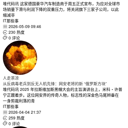
堆代码讯 这家德国豪华汽车制造商于周五正式宣布，为应对全球市
场销量下滑与利润下降的双重压力，将关闭旗下三家子公司，以此
缩减非
IT那些事
2026-05-09 09:46

230 热度

0 评论

人走茶凉
从反病毒老兵到反无人机先锋：网安老将的新 “俄罗斯方块”
堆代码讯 2025 年拉斯维加斯黑帽大会的主旨演讲台上，米科・许普
宁正踱着步。这位网安界的传奇人物，标志性的深金色马尾辫垂在
一身剪裁利落的青
IT那些事
2026-04-04 21:37

259 热度

0 评论
