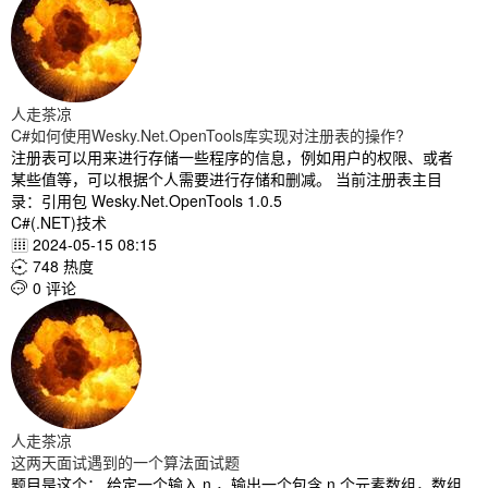
人走茶凉
C#如何使用Wesky.Net.OpenTools库实现对注册表的操作?
注册表可以用来进行存储一些程序的信息，例如用户的权限、或者
某些值等，可以根据个人需要进行存储和删减。 当前注册表主目
录：引用包 Wesky.Net.OpenTools 1.0.5
C#(.NET)技术
2024-05-15 08:15

748 热度

0 评论

人走茶凉
这两天面试遇到的一个算法面试题
题目是这个： 给定一个输入 n ，输出一个包含 n 个元素数组，数组