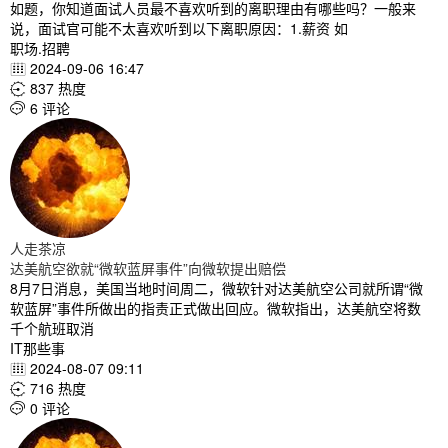
如题，你知道面试人员最不喜欢听到的离职理由有哪些吗？一般来
说，面试官可能不太喜欢听到以下离职原因：1.薪资 如
职场.招聘
2024-09-06 16:47

837 热度

6 评论

人走茶凉
达美航空欲就“微软蓝屏事件”向微软提出赔偿
8月7日消息，美国当地时间周二，微软针对达美航空公司就所谓“微
软蓝屏”事件所做出的指责正式做出回应。微软指出，达美航空将数
千个航班取消
IT那些事
2024-08-07 09:11

716 热度

0 评论
