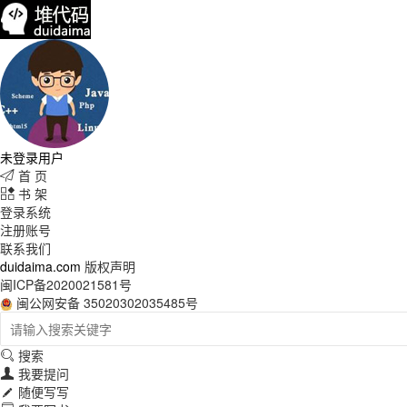
未登录用户
首 页

书 架

登录系统
注册账号
联系我们
duidaima.com
版权声明
闽ICP备2020021581号
闽公网安备 35020302035485号
搜索

我要提问

随便写写
