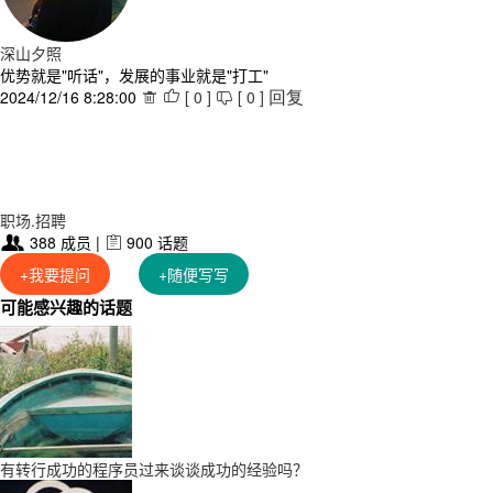
深山夕照
优势就是"听话"，发展的事业就是"打工"
2024/12/16 8:28:00
[
0
]
[
0
]



回复
职场.招聘
388 成员 |
900 话题


+我要提问
+随便写写
可能感兴趣的话题
有转行成功的程序员过来谈谈成功的经验吗？