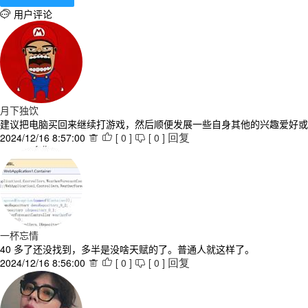
用户评论

月下独饮
建议把电脑买回来继续打游戏，然后顺便发展一些自身其他的兴趣爱好或
2024/12/16 8:57:00
[
0
]
[
0
]



回复
一杯忘情
40 多了还没找到，多半是没啥天赋的了。普通人就这样了。
2024/12/16 8:56:00
[
0
]
[
0
]



回复