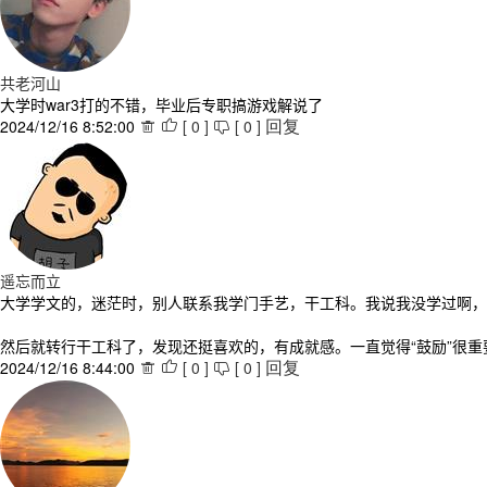
共老河山
大学时war3打的不错，毕业后专职搞游戏解说了
2024/12/16 8:52:00
[
0
]
[
0
]



回复
遥忘而立
大学学文的，迷茫时，别人联系我学门手艺，干工科。我说我没学过啊，
然后就转行干工科了，发现还挺喜欢的，有成就感。一直觉得“鼓励”很重
2024/12/16 8:44:00
[
0
]
[
0
]



回复