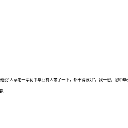
他说“人家老一辈初中毕业有人带了一下，都干得很好”。我一想，初中毕
要。