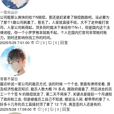
一览众山小
公司能那么爽快的给个N赔偿，那还是赶紧拿了赔偿跑路吧。没必要为
了那个1跟公司耗着了，惹毛了，人家就直接不给，大不了走仲裁打官
司，人家公司耗得起，顶多到时裁决下来给你个N+1，但是国内这个法
律进程，你一个小罗罗根本就耗不起，个人在国内打官司非常耗时耗
力，到时还影响你找工作的时间。
2025/5/29 7:01:00
[
0
]
[
0
]



回复
青春不留白
最近听说一家公司的裁员方式, 谈的时候 一个个去, 里面有律师坐着, 普
及经济性裁员知识, 裁员人数大概 70 多点, 跟政府报备了, 然后进去的员
工一个个签 N 的赔偿就走了, 第二天不用来了, 关键点是提前一个月通知
了政府和工会, 但是被裁员工自己不知道, 据说没人闹, 都乖乖的拿了 n,
好多十几年的员工直接封顶了拿了 12 个月, 爽歪歪的人还是有的.
2025/5/28 17:09:00
[
0
]
[
0
]



回复