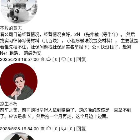
不败的意志
看公司目前经营情况，经营情况良好，2N （先仲裁（等半年）， 然后
找实习律师写份材料（几百块）， 小程序微法院提交材料）， 主要就是
看谁先挡不住，社保问题找社保局实名举报下；公司快没钱了，赶紧
N+1 跑路， 落袋为安
2025/5/28 16:57:00
[
0
]
[
0
]



回复
凉生不朽
前车之鉴，前司跑得早得人拿到赔偿了，跑的晚的应该是一直拿不到
了。应该是拿 N ，然后拖一个月再走，这个月边上边面。
2025/5/28 16:54:00
[
0
]
[
0
]



回复