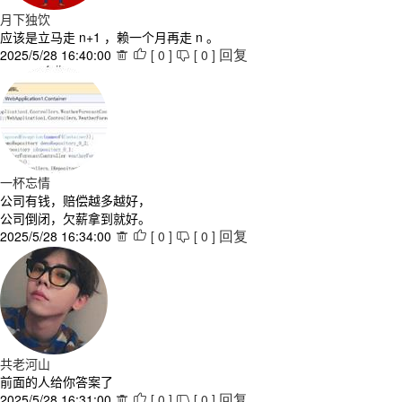
月下独饮
应该是立马走 n+1 ，赖一个月再走 n 。
2025/5/28 16:40:00
[
0
]
[
0
]



回复
一杯忘情
公司有钱，赔偿越多越好，
公司倒闭，欠薪拿到就好。
2025/5/28 16:34:00
[
0
]
[
0
]



回复
共老河山
前面的人给你答案了
2025/5/28 16:31:00
[
0
]
[
0
]



回复