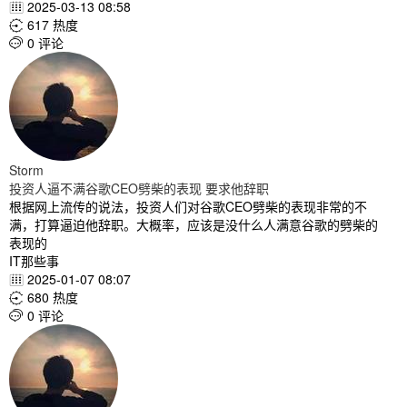
2025-03-13 08:58

617 热度

0 评论

Storm
投资人逼不满谷歌CEO劈柴的表现 要求他辞职
根据网上流传的说法，投资人们对谷歌CEO劈柴的表现非常的不
满，打算逼迫他辞职。大概率，应该是没什么人满意谷歌的劈柴的
表现的
IT那些事
2025-01-07 08:07

680 热度

0 评论
