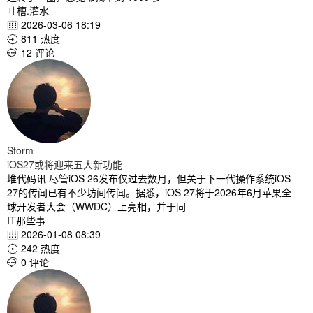
吐槽.灌水
2026-03-06 18:19

811 热度

12 评论

Storm
iOS27或将迎来五大新功能
堆代码讯 尽管iOS 26发布仅过去数月，但关于下一代操作系统iOS
27的传闻已有不少坊间传闻。据悉，iOS 27将于2026年6月苹果全
球开发者大会（WWDC）上亮相，并于同
IT那些事
2026-01-08 08:39

242 热度

0 评论
