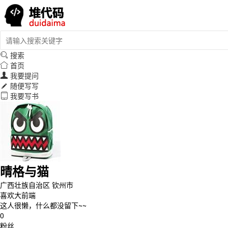
搜索

首页

我要提问

随便写写

我要写书

晴格与猫
广西壮族自治区 钦州市
喜欢大前端
这人很懒，什么都没留下~~
0
粉丝