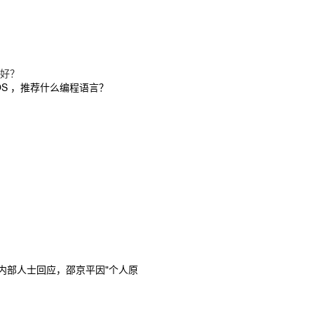
较好？
 IOS ，推荐什么编程语言？
内部人士回应，邵京平因"个人原