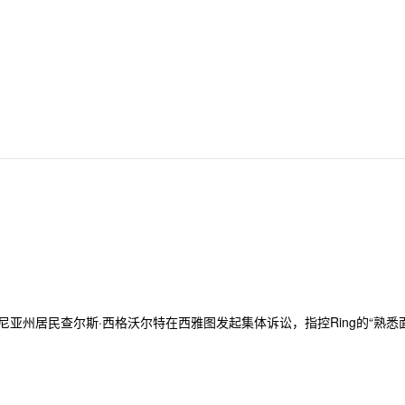
尼亚州居民查尔斯·西格沃尔特在西雅图发起集体诉讼，指控Ring的“熟悉