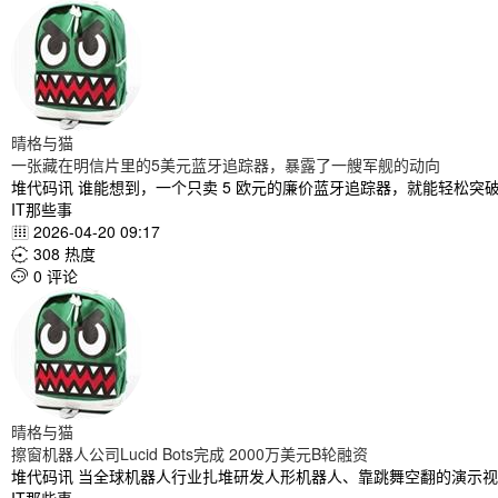
晴格与猫
一张藏在明信片里的5美元蓝牙追踪器，暴露了一艘军舰的动向
堆代码讯 谁能想到，一个只卖 5 欧元的廉价蓝牙追踪器，就能轻松
IT那些事
2026-04-20 09:17

308 热度

0 评论

晴格与猫
擦窗机器人公司Lucid Bots完成 2000万美元B轮融资
堆代码讯 当全球机器人行业扎堆研发人形机器人、靠跳舞空翻的演示