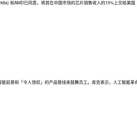
 (Nvidia) 和AMD已同意，将其在中国市场的芯片销售收入的15%上交给美国
工智能前景和「令人惊叹」的产品管线来鼓舞员工。库克表示，人工智能革