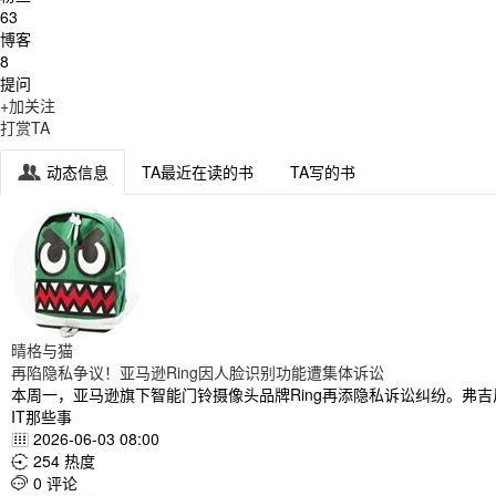
63
博客
8
提问
+加关注
打赏TA
动态信息
TA最近在读的书
TA写的书

晴格与猫
再陷隐私争议！亚马逊Ring因人脸识别功能遭集体诉讼
本周一，亚马逊旗下智能门铃摄像头品牌Ring再添隐私诉讼纠纷。弗吉
IT那些事
2026-06-03 08:00

254 热度

0 评论
