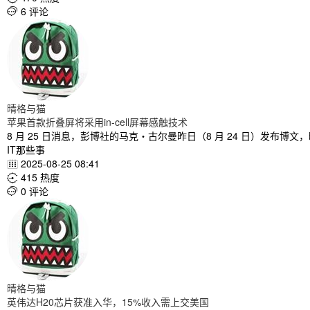
6 评论

晴格与猫
苹果首款折叠屏将采用in-cell屏幕感触技术
8 月 25 日消息，彭博社的马克・古尔曼昨日（8 月 24 日）发布博文，
IT那些事
2025-08-25 08:41

415 热度

0 评论

晴格与猫
英伟达H20芯片获准入华，15%收入需上交美国