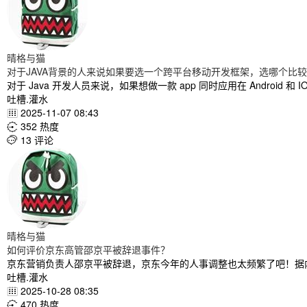
晴格与猫
对于JAVA背景的人来说如果要选一个跨平台移动开发框架，选哪个比
对于 Java 开发人员来说，如果想做一款 app 同时应用在 Android 和
吐槽.灌水
2025-11-07 08:43

352 热度

13 评论

晴格与猫
如何评价京东高管邵京平被辞退事件？
京东营销负责人邵京平被辞退，京东今年的人事调整也太频繁了吧！据
吐槽.灌水
2025-10-28 08:35

470 热度
