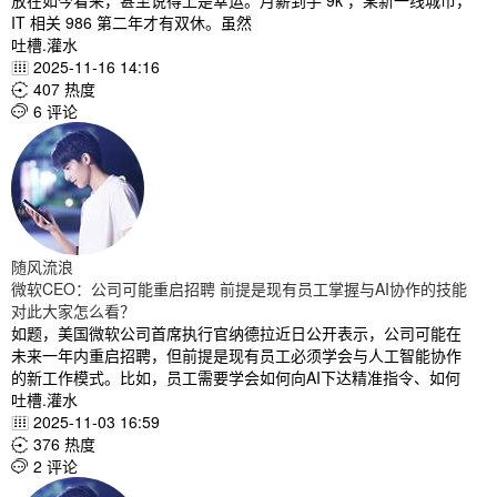
放在如今看来，甚至说得上是幸运。月薪到手 9k ，某新一线城市，
IT 相关 986 第二年才有双休。虽然
吐槽.灌水
2025-11-16 14:16

407 热度

6 评论

随风流浪
微软CEO：公司可能重启招聘 前提是现有员工掌握与AI协作的技能
对此大家怎么看？
如题，美国微软公司首席执行官纳德拉近日公开表示，公司可能在
未来一年内重启招聘，但前提是现有员工必须学会与人工智能协作
的新工作模式。比如，员工需要学会如何向AI下达精准指令、如何
吐槽.灌水
2025-11-03 16:59

376 热度

2 评论
