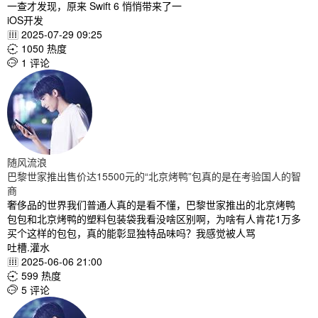
一查才发现，原来 Swift 6 悄悄带来了一
iOS开发
2025-07-29 09:25

1050 热度

1 评论

随风流浪
巴黎世家推出售价达15500元的“北京烤鸭”包真的是在考验国人的智
商
奢侈品的世界我们普通人真的是看不懂，巴黎世家推出的北京烤鸭
包包和北京烤鸭的塑料包装袋我看没啥区别啊，为啥有人肯花1万多
买个这样的包包，真的能彰显独特品味吗？我感觉被人骂
吐槽.灌水
2025-06-06 21:00

599 热度

5 评论
