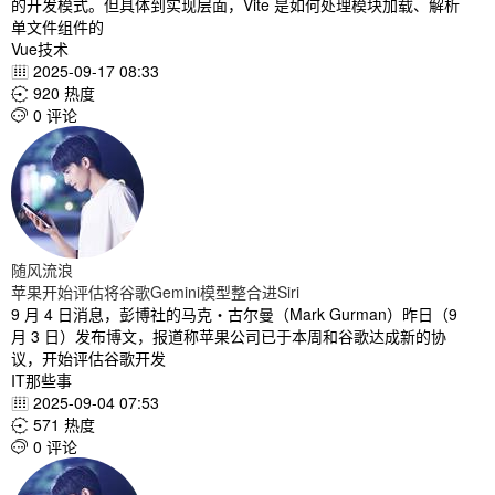
的开发模式。但具体到实现层面，Vite 是如何处理模块加载、解析
单文件组件的
Vue技术
2025-09-17 08:33

920 热度

0 评论

随风流浪
苹果开始评估将谷歌Gemini模型整合进Siri
9 月 4 日消息，彭博社的马克・古尔曼（Mark Gurman）昨日（9
月 3 日）发布博文，报道称苹果公司已于本周和谷歌达成新的协
议，开始评估谷歌开发
IT那些事
2025-09-04 07:53

571 热度

0 评论
