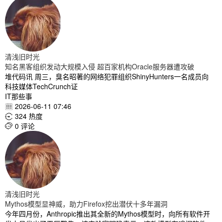
清浅旧时光
知名黑客组织发动大规模入侵 超百家机构Oracle服务器遭攻破
堆代码讯 周三，臭名昭著的网络犯罪组织ShinyHunters一名成员向
科技媒体TechCrunch证
IT那些事
2026-06-11 07:46

324 热度

0 评论

清浅旧时光
Mythos模型显神威，助力Firefox挖出潜伏十多年漏洞
今年四月份，Anthropic推出其全新的Mythos模型时，向所有软件开