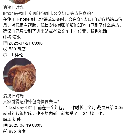
清浅旧时光
iPhone是如何实现钱包刷卡公交记录站点信息的？
在使用 iPhone 刷卡地铁或公交时，会在交易记录自动存档站点信
息，对我很有帮助，我每次核对账单都能知道自己刷了什么站点，
确保自己真实刷了进出站或者公交车上车位置，我也能确
吐槽.灌水
2025-07-21 09:06

530 热度

11 评论

清浅旧时光
大家觉得这种外包岗位要去吗？
1：last day 627 目前在一个外包，工作时长七个月 裁员只给 0.5n
就对外包很排斥，也不想内耗，就接受了。 2：找工作，
职场.招聘
2025-06-19 08:03

685 热度
