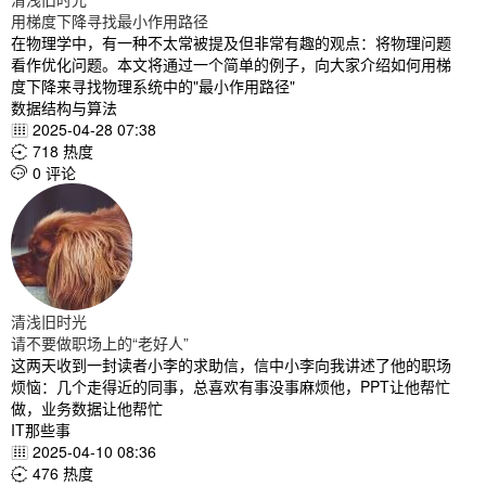
用梯度下降寻找最小作用路径
在物理学中，有一种不太常被提及但非常有趣的观点：将物理问题
看作优化问题。本文将通过一个简单的例子，向大家介绍如何用梯
度下降来寻找物理系统中的"最小作用路径"
数据结构与算法
2025-04-28 07:38

718 热度

0 评论

清浅旧时光
请不要做职场上的“老好人”
这两天收到一封读者小李的求助信，信中小李向我讲述了他的职场
烦恼：几个走得近的同事，总喜欢有事没事麻烦他，PPT让他帮忙
做，业务数据让他帮忙
IT那些事
2025-04-10 08:36

476 热度
