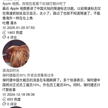
Apple 地图，你现在就差个红绿灯倒计时了
最近 Apple 地图更进了中国大陆的限速标志功能，以前限速标志仅
在限速抓拍处显示显示，太小了，路过了也就不知道限速了，不能
像海外一样在左上角
吐槽.灌水
2025-01-20 07:53

1463 热度

4 评论

清浅旧时光
保时捷裁员30% 外资合资集体过冬
保时捷中国大裁员的消息在车圈刷屏了。多个信源表示，保时捷中
国将对正式员工裁员10%，外包员工裁员30%。同时，保时捷还计
IT那些事
2024-12-18 08:36

653 热度

0 评论
