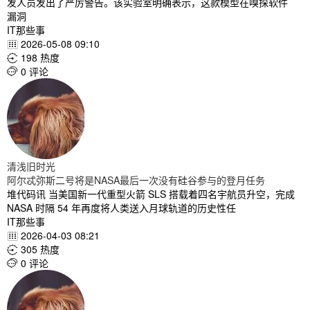
发人员发出了严厉警告。该实验室明确表示，这款模型在嗅探软件
漏洞
IT那些事
2026-05-08 09:10

198 热度

0 评论

清浅旧时光
阿尔忒弥斯二号将是NASA最后一次没有硅谷参与的登月任务
堆代码讯 当美国新一代重型火箭 SLS 搭载着四名宇航员升空，完成
NASA 时隔 54 年再度将人类送入月球轨道的历史性任
IT那些事
2026-04-03 08:21

305 热度

0 评论
